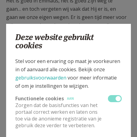
Het is goed in Emmaüs, het is goed Zijn weg te
gaan… en toch vergeten wij vaak dat Hij er is, en
gaan we onze eigen wegen. Er is geen tijd meer voor
stilte, onze taak wordt een last, in mensen, dingen en
gebeurtenissen zien we vooral het negatieve. We
Deze website gebruikt
verliezen onze binnenkant. We verliezen het contact
cookies
met onze Heer.
Stel voor een ervaring op maat je voorkeuren
Gelukkig verliest Hij ons niet!
in of aanvaard alle cookies. Bekijk onze
Altijd weer komt Hij op onze weg, in een woord, in
gebruiksvoorwaarden
voor meer informatie
een mens, in gebroken Brood. Als wij maar weer op
of om je instellingen te wijzigen.
stap gaan naar Emmaüs!
Functionele cookies
AAN
Zorgen dat de basisfuncties van het
Riet Goemaes
portaal correct werken en laten ons
toe via de anonieme registratie van je
gebruik deze verder te verbeteren.