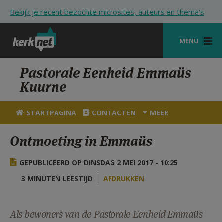
Overslaan en naar de inhoud gaan
Bekijk je recent bezochte microsites, auteurs en thema's
MENU
STARTPAGINA
Pastorale Eenheid Emmaüs
Kuurne
KERK
VIERINGEN
STARTPAGINA
CONTACTEN
MEER
SHOP
Ontmoeting in Emmaüs
ZOEKEN
GEPUBLICEERD OP DINSDAG 2 MEI 2017 - 10:25
HULP
3 MINUTEN LEESTIJD
AFDRUKKEN
STARTPAGINA PORTAAL
MIJN PAROCHIE
Als bewoners van de Pastorale Eenheid Emmaüs