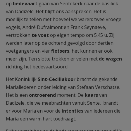
op
bedevaart
gaan van Sentekerk naar de basiliek
AANMELDEN OF REGISTREREN
van Dadizele. Het blijft ons aanspreken. Het is
moeilijk te tellen met hoeveel we waren: twee vroege
vogels, André Dufraimont en Frank Seynaeve,
vertrokken
te voet
op eigen tempo om 5.45 u. Zij
werden later op de ochtend gevolgd door dertien
voetgangers en vier
fietsers
, het kunnen er ook
meer zijn. Ten slotte trokken er velen met
de wagen
richting het bedevaartsoord.
Het Koninklijk
Sint-Ceciliakoor
bracht de gekende
Marialiederen onder leiding van Stefaan Verschatse.
Het is een
ontroerend
moment. De
kaars
van
Dadizele, die we meebrachten vanuit Sente, brandt
er voor Maria en voor de
intenties
van iedereen die
Maria een warm hart toedraagt.