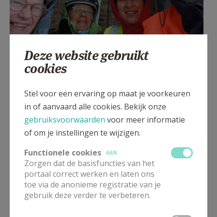
Deze website gebruikt
Fietsers op weg naar Dadizele 2026 © Lieve Vancraeynest
cookies
Stel voor een ervaring op maat je voorkeuren
Gepubliceerd door
in of aanvaard alle cookies. Bekijk onze
gebruiksvoorwaarden
voor meer informatie
Pastorale Eenheid Emmaüs Kuurne
of om je instellingen te wijzigen.
Functionele cookies
AAN
Meer
Zorgen dat de basisfuncties van het
portaal correct werken en laten ons
Artikel
toe via de anonieme registratie van je
gebruik deze verder te verbeteren.
bedevaart
Dadizele
Sente