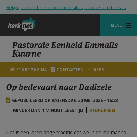
Overslaan en naar de inhoud gaan
Bekijk je recent bezochte microsites, auteurs en thema's
MENU
STARTPAGINA
Pastorale Eenheid Emmaüs
Kuurne
KERK
VIERINGEN
STARTPAGINA
CONTACTEN
MEER
SHOP
Op bedevaart naar Dadizele
ZOEKEN
GEPUBLICEERD OP WOENSDAG 20 MEI 2026 - 16:23
HULP
MINDER DAN 1 MINUUT LEESTIJD
AFDRUKKEN
STARTPAGINA PORTAAL
MIJN PAROCHIE
Het is een jarenlange traditie dat we in de meimaand