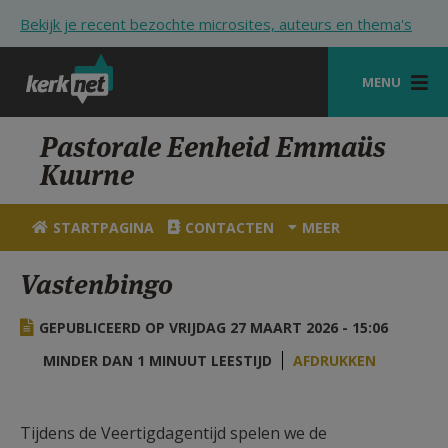
Overslaan en naar de inhoud gaan
Bekijk je recent bezochte microsites, auteurs en thema's
MENU
STARTPAGINA
Pastorale Eenheid Emmaüs
Kuurne
KERK
VIERINGEN
STARTPAGINA
CONTACTEN
MEER
SHOP
Vastenbingo
ZOEKEN
GEPUBLICEERD OP VRIJDAG 27 MAART 2026 - 15:06
HULP
MINDER DAN 1 MINUUT LEESTIJD
AFDRUKKEN
STARTPAGINA PORTAAL
MIJN PAROCHIE
Tijdens de Veertigdagentijd spelen we de