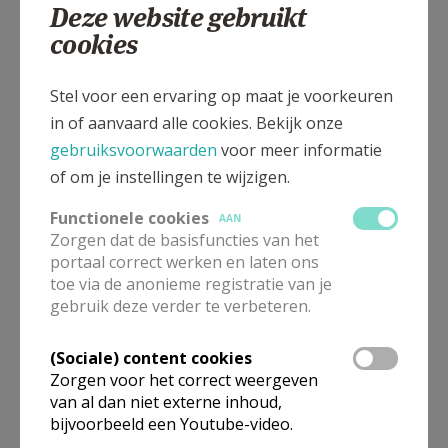
Deze website gebruikt
Pastorale Eenheid Emmaüs Kuurne
cookies
Meer
Stel voor een ervaring op maat je voorkeuren
in of aanvaard alle cookies. Bekijk onze
Artikel
gebruiksvoorwaarden
voor meer informatie
of om je instellingen te wijzigen.
vormselvoorbereiding Sint-Michiel
Vastenbingo
Functionele cookies
AAN
Zorgen dat de basisfuncties van het
Veertigdagentijd
vasten
portaal correct werken en laten ons
toe via de anonieme registratie van je
gebruik deze verder te verbeteren.
(Sociale) content cookies
Deel dit artikel
Zorgen voor het correct weergeven
van al dan niet externe inhoud,
bijvoorbeeld een Youtube-video.