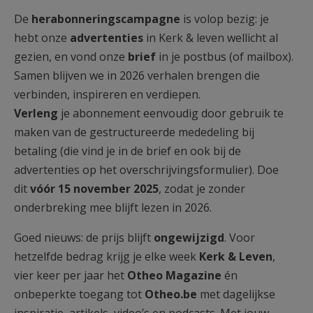
AANMELDEN OF REGISTREREN
De
herabonneringscampagne
is volop bezig: je
hebt onze
advertenties
in Kerk & leven wellicht al
gezien, en vond onze
brief
in je postbus (of mailbox).
Samen blijven we in 2026 verhalen brengen die
verbinden, inspireren en verdiepen.
Verleng
je abonnement eenvoudig door gebruik te
maken van de gestructureerde mededeling bij
betaling (die vind je in de brief en ook bij de
advertenties op het overschrijvingsformulier). Doe
dit
vóór 15 november 2025
, zodat je zonder
onderbreking mee blijft lezen in 2026.
Goed nieuws: de prijs blijft
ongewijzigd
. Voor
hetzelfde bedrag krijg je elke week
Kerk & Leven
,
vier keer per jaar het
Otheo Magazine
én
onbeperkte toegang tot
Otheo.be
met dagelijkse