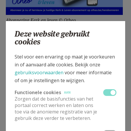
Abonnering Kerk en leven © Otheo
Deze website gebruikt
cookies
Gepubliceerd door
Stel voor een ervaring op maat je voorkeuren
in of aanvaard alle cookies. Bekijk onze
Pastorale Eenheid Emmaüs Kuurne
gebruiksvoorwaarden
voor meer informatie
of om je instellingen te wijzigen.
Meer
Functionele cookies
AAN
Artikel
Zorgen dat de basisfuncties van het
portaal correct werken en laten ons
toe via de anonieme registratie van je
Kerk & Leven
abonnement
herabonnering
gebruik deze verder te verbeteren.
otheo
Parochieblad