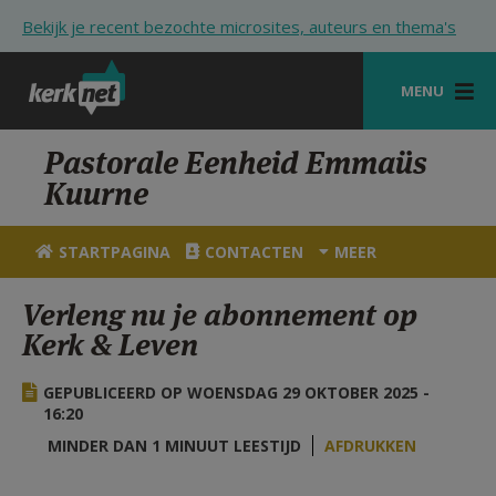
Overslaan en naar de inhoud gaan
Bekijk je recent bezochte microsites, auteurs en thema's
MENU
STARTPAGINA
Pastorale Eenheid Emmaüs
Kuurne
KERK
VIERINGEN
STARTPAGINA
CONTACTEN
MEER
SHOP
Verleng nu je abonnement op
Kerk & Leven
ZOEKEN
HULP
GEPUBLICEERD OP WOENSDAG 29 OKTOBER 2025 -
16:20
STARTPAGINA PORTAAL
MINDER DAN 1 MINUUT LEESTIJD
AFDRUKKEN
MIJN PAROCHIE