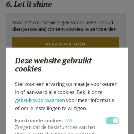
6. Let it shine
Voor het correct weergeven van deze inhoud
dien je (sociale) content cookies te aanvaarden.
VERANDER MIJN
INSTELLINGEN
Deze website gebruikt
cookies
7. In de Heer vind ik heel mijn
sterkte
Stel voor een ervaring op maat je voorkeuren
in of aanvaard alle cookies. Bekijk onze
gebruiksvoorwaarden
voor meer informatie
Voor het correct weergeven van deze inhoud
of om je instellingen te wijzigen.
dien je (sociale) content cookies te aanvaarden.
Functionele cookies
AAN
VERANDER MIJN
Zorgen dat de basisfuncties van het
INSTELLINGEN
portaal correct werken en laten ons