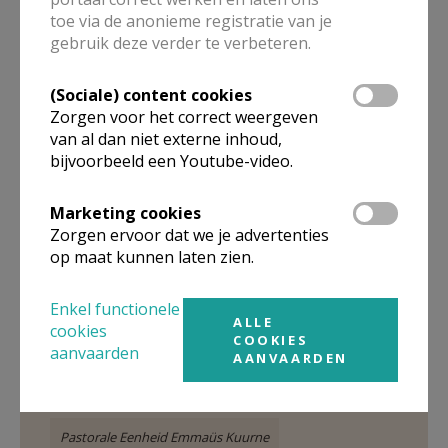
toe via de anonieme registratie van je
gebruik deze verder te verbeteren.
8. Walk in the light
(Sociale) content cookies
Zorgen voor het correct weergeven
van al dan niet externe inhoud,
Voor het correct weergeven van deze inhoud
bijvoorbeeld een Youtube-video.
dien je (sociale) content cookies te aanvaarden.
Marketing cookies
VERANDER MIJN
Zorgen ervoor dat we je advertenties
INSTELLINGEN
op maat kunnen laten zien.
Enkel functionele
ALLE
cookies
COOKIES
aanvaarden
AANVAARDEN
Gepubliceerd door
Pastorale Eenheid Emmaüs Kuurne