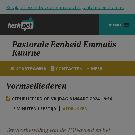
Overslaan en naar de inhoud gaan
Bekijk je recent bezochte microsites, auteurs en thema's
MENU
STARTPAGINA
Pastorale Eenheid Emmaüs
Kuurne
KERK
VIERINGEN
STARTPAGINA
CONTACTEN
MEER
SHOP
Vormselliederen
ZOEKEN
GEPUBLICEERD OP VRIJDAG 8 MAART 2024 - 9:56
HULP
2 MINUTEN LEESTIJD
AFDRUKKEN
STARTPAGINA PORTAAL
MIJN PAROCHIE
Ter voorbereiding van de TOP-avond en het