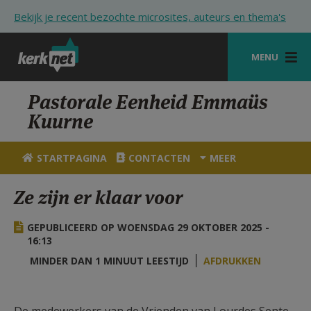
Overslaan en naar de inhoud gaan
Bekijk je recent bezochte microsites, auteurs en thema's
MENU
STARTPAGINA
Pastorale Eenheid Emmaüs
Kuurne
KERK
VIERINGEN
STARTPAGINA
CONTACTEN
MEER
SHOP
Ze zijn er klaar voor
ZOEKEN
GEPUBLICEERD OP WOENSDAG 29 OKTOBER 2025 -
HULP
16:13
MINDER DAN 1 MINUUT LEESTIJD
AFDRUKKEN
STARTPAGINA PORTAAL
MIJN PAROCHIE