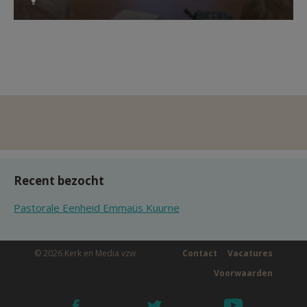
Recent bezocht
Pastorale Eenheid Emmaüs Kuurne
© 2026 Kerk en Media vzw
Contact
Vacatures
Voorwaarden