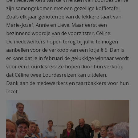
De medewerkers van de Vrienden van Lourdes Sente
AANMELDEN OF REGISTREREN
zijn samengekomen met een gezellige koffietafel.
Zoals elk jaar genoten ze van de lekkere taart van
Marie-Jozef, Annie en Lieve. Maar eerst een
bezinnend woordje van de voorzitster, Céline.
De medewerkers hopen terug bij jullie te mogen
aanbellen voor de verkoop van een lotje € 5. Dan is
er kans dat je in februari de gelukkige winnaar wordt
voor een Lourdesreis! Ze hopen door hun verkoop
dat Céline twee Lourdesreizen kan uitdelen.
Dank aan de medewerkers en taartbakkers voor hun
inzet.