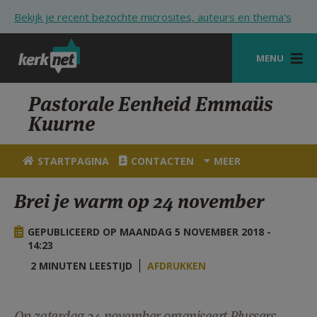
Overslaan en naar de inhoud gaan
Bekijk je recent bezochte microsites, auteurs en thema's
MENU
STARTPAGINA
Pastorale Eenheid Emmaüs
Kuurne
KERK
VIERINGEN
STARTPAGINA
CONTACTEN
MEER
SHOP
Brei je warm op 24 november
ZOEKEN
GEPUBLICEERD OP MAANDAG 5 NOVEMBER 2018 -
HULP
14:23
2 MINUTEN LEESTIJD
AFDRUKKEN
STARTPAGINA PORTAAL
MIJN PAROCHIE
Op zaterdag 24 november organiseert Plussers