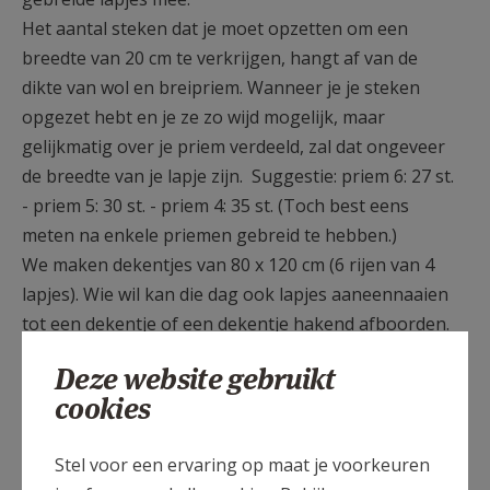
Het aantal steken dat je moet opzetten om een
breedte van 20 cm te verkrijgen, hangt af van de
dikte van wol en breipriem. Wanneer je je steken
opgezet hebt en je ze zo wijd mogelijk, maar
gelijkmatig over je priem verdeeld, zal dat ongeveer
de breedte van je lapje zijn. Suggestie: priem 6: 27 st.
- priem 5: 30 st. - priem 4: 35 st. (Toch best eens
meten na enkele priemen gebreid te hebben.)
We maken dekentjes van 80 x 120 cm (6 rijen van 4
lapjes). Wie wil kan die dag ook lapjes aaneennaaien
tot een dekentje of een dekentje hakend afboorden.
Wij hebben wol en priemen, maar misschien niet
Deze website gebruikt
genoeg voor iedereen. Dus, mocht je thuis materiaal
cookies
liggen hebben…
Stel voor een ervaring op maat je voorkeuren
Iedereen doorlopend welkom! Ook de niet-