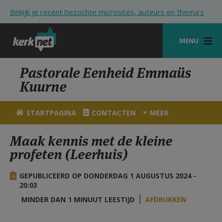
Overslaan en naar de inhoud gaan
Bekijk je recent bezochte microsites, auteurs en thema's
MENU
STARTPAGINA
Pastorale Eenheid Emmaüs
Kuurne
KERK
VIERINGEN
STARTPAGINA
CONTACTEN
MEER
SHOP
Maak kennis met de kleine
profeten (Leerhuis)
ZOEKEN
HULP
GEPUBLICEERD OP DONDERDAG 1 AUGUSTUS 2024 -
20:03
STARTPAGINA PORTAAL
MINDER DAN 1 MINUUT LEESTIJD
AFDRUKKEN
MIJN PAROCHIE