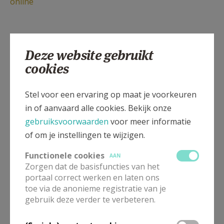
online
Deze website gebruikt
cookies
Gepubliceerd door
Stel voor een ervaring op maat je voorkeuren
Pastorale Eenheid Emmaüs Kuurne
in of aanvaard alle cookies. Bekijk onze
gebruiksvoorwaarden
voor meer informatie
of om je instellingen te wijzigen.
Meer
Functionele cookies
AAN
Evenement
Zorgen dat de basisfuncties van het
portaal correct werken en laten ons
toe via de anonieme registratie van je
Brontocht
leerhuis
bijbelgroep
profeten
gebruik deze verder te verbeteren.
Kleine profeten