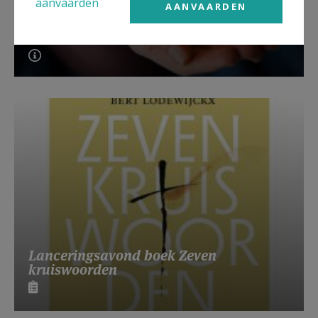
aanvaarden
AANVAARDEN
Beroepsvereniging Zorgpastores
Lanceringsavond boek Zeven
kruiswoorden