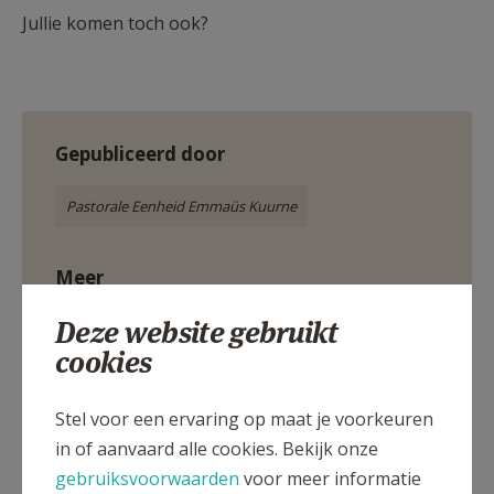
Jullie komen toch ook?
Gepubliceerd door
Pastorale Eenheid Emmaüs Kuurne
Meer
Deze website gebruikt
Evenement
cookies
Jezusclub
kinderwoorddienst
gezinsviering
Stel voor een ervaring op maat je voorkeuren
in of aanvaard alle cookies. Bekijk onze
gebruiksvoorwaarden
voor meer informatie