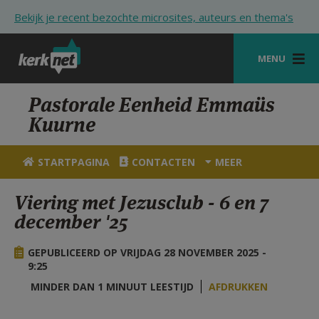
Overslaan en naar de inhoud gaan
Bekijk je recent bezochte microsites, auteurs en thema's
MENU
STARTPAGINA
Pastorale Eenheid Emmaüs
Kuurne
KERK
VIERINGEN
STARTPAGINA
CONTACTEN
MEER
SHOP
Viering met Jezusclub - 6 en 7
december '25
ZOEKEN
HULP
GEPUBLICEERD OP VRIJDAG 28 NOVEMBER 2025 -
9:25
STARTPAGINA PORTAAL
MINDER DAN 1 MINUUT LEESTIJD
AFDRUKKEN
MIJN PAROCHIE