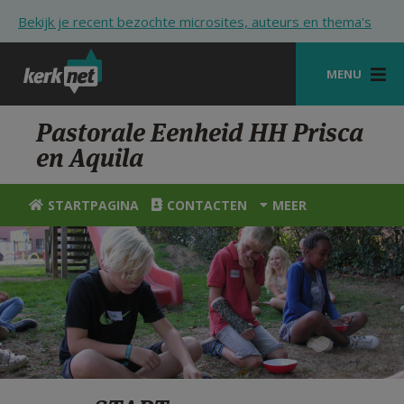
Overslaan en naar de inhoud gaan
Bekijk je recent bezochte microsites, auteurs en thema's
MENU
STARTPAGINA
Pastorale Eenheid HH Prisca
en Aquila
KERK
VIERINGEN
STARTPAGINA
CONTACTEN
MEER
SHOP
ZOEKEN
HULP
STARTPAGINA PORTAAL
MIJN PAROCHIE