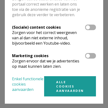
portaal correct werken en laten ons
Gepubliceerd door
toe via de anonieme registratie van je
gebruik deze verder te verbeteren.
Pastorale Eenheid HH Prisca en Aquila
(Sociale) content cookies
Meer
Zorgen voor het correct weergeven
van al dan niet externe inhoud,
bijvoorbeeld een Youtube-video.
Artikel
Marketing cookies
Zorgen ervoor dat we je advertenties
op maat kunnen laten zien.
Deel dit artikel
Enkel functionele
ALLE
cookies
COOKIES
aanvaarden
AANVAARDEN