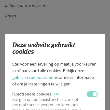
in het spoor van Jezus.
Amen.
Na de viering was iedereen welkom in de Merodezaal
Deze website gebruikt
voor een hapje en een drankje. Er werd nog heel wat
cookies
nagepraat.
De eerstecommunicanten kregen als aandenken een
Stel voor een ervaring op maat je voorkeuren
pen met opschrift ‘hip hoi eerste communie’. Zo
in of aanvaard alle cookies. Bekijk onze
zullen ze zich hun grote dag nog vaak herinneren.
gebruiksvoorwaarden
voor meer informatie
De vormelingen kunnen voortaan hun spullen
of om je instellingen te wijzigen.
opbergen in een hippe zak waarop de catechisten de
mooie slagzin ‘Go for it’ stempelden.
Functionele cookies
AAN
Zorgen dat de basisfuncties van het
Tekst en foto's: mdr
portaal correct werken en laten ons