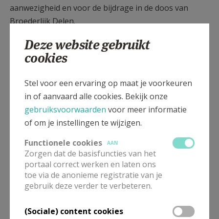
aanwezigheid en voor de bijdrage in de doos van
Broederlijk Delen.
Deze website gebruikt
Maar vooral een hartelijk dankjewel aan alle helpers,
cookies
groot en klein, in de zaal en achter de schermen (in
de keuken), zo’n ontbijt kan maar gerealiseerd
worden door met velen samen te werken. Dankjewel!
Stel voor een ervaring op maat je voorkeuren
in of aanvaard alle cookies. Bekijk onze
Tekst en foto's: MDR
gebruiksvoorwaarden
voor meer informatie
of om je instellingen te wijzigen.
Functionele cookies
AAN
Zorgen dat de basisfuncties van het
portaal correct werken en laten ons
toe via de anonieme registratie van je
gebruik deze verder te verbeteren.
(Sociale) content cookies