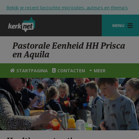
Overslaan en naar de inhoud gaan
Bekijk je recent bezochte microsites, auteurs en thema's
MENU
STARTPAGINA
Pastorale Eenheid HH Prisca
en Aquila
KERK
VIERINGEN
STARTPAGINA
CONTACTEN
MEER
SHOP
ZOEKEN
HULP
STARTPAGINA PORTAAL
MIJN PAROCHIE