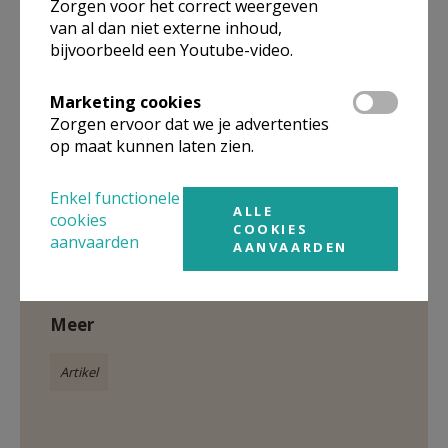
Zorgen voor het correct weergeven
van al dan niet externe inhoud,
bijvoorbeeld een Youtube-video.
Marketing cookies
Heultje voert actie © MDR
Zorgen ervoor dat we je advertenties
op maat kunnen laten zien.
Enkel functionele
Gepubliceerd door
ALLE
cookies
COOKIES
aanvaarden
AANVAARDEN
Pastorale Eenheid HH Prisca en Aquila
Meer
Artikel