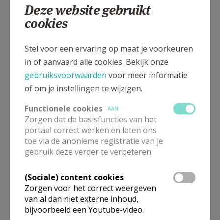
Deze website gebruikt
cookies
Gepubliceerd door
Stel voor een ervaring op maat je voorkeuren
Pastorale Eenheid HH Prisca en Aquila
in of aanvaard alle cookies. Bekijk onze
gebruiksvoorwaarden
voor meer informatie
of om je instellingen te wijzigen.
Meer
Functionele cookies
AAN
Artikel
Zorgen dat de basisfuncties van het
portaal correct werken en laten ons
toe via de anonieme registratie van je
gebruik deze verder te verbeteren.
(Sociale) content cookies
Deel dit artikel
Zorgen voor het correct weergeven
van al dan niet externe inhoud,
bijvoorbeeld een Youtube-video.