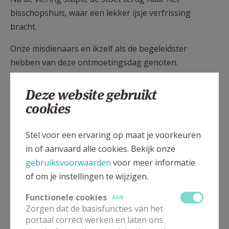
bisschopshuis, waar een lekker ijsje verfrissing
bracht.
Onze misdienaars en ikzelf als de begeleidster
hebben van deze ontmoetingsdag genoten.
Tekst en foto's: mdr
Deze website gebruikt
cookies
Stel voor een ervaring op maat je voorkeuren
in of aanvaard alle cookies. Bekijk onze
gebruiksvoorwaarden
voor meer informatie
of om je instellingen te wijzigen.
Functionele cookies
AAN
Zorgen dat de basisfuncties van het
portaal correct werken en laten ons