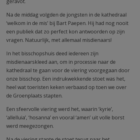
geravot.
Na de middag volgden de jongsten in de kathedraal
‘welkom in de mis’ bij Bart Paepen. Hij had nog nooit
een publiek dat zo perfect kon antwoorden op zijn
vragen. Natuurlijk, met allemaal misdienaars!
In het bisschopshuis deed iedereen zijn
misdienaarskleed aan, om in processie naar de
kathedraal te gaan voor de viering voorgegaan door
onze bisschop. Een indrukwekkende stoet was het,
heel wat toeristen keken verbaasd op toen we over
de Groenplaats stapten.
Een sfeervolle viering werd het, waarin ‘kyrie’,
‘allelluia’, ‘hosanna’ en vooral ‘amen’ uit volle borst
werd meegezongen.
Na de viering stapte de stoet terug naar het