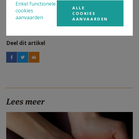
Artikel
Enkel functionele
ALLE
cookies
COOKIES
aanvaarden
AANVAARDEN
Deel dit artikel
Lees meer