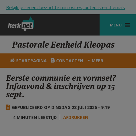
Overslaan en naar de inhoud gaan
Bekijk je recent bezochte microsites, auteurs en thema's
MENU
STARTPAGINA
Pastorale Eenheid Kleopas
KERK
STARTPAGINA
CONTACTEN
MEER
VIERINGEN
Eerste communie en vormsel?
SHOP
Infoavond & inschrijven op 15
sept.
ZOEKEN
HULP
GEPUBLICEERD OP DINSDAG 28 JULI 2026 - 9:19
STARTPAGINA PORTAAL
4 MINUTEN LEESTIJD
AFDRUKKEN
MIJN PAROCHIE