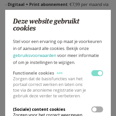
-
Digitaal + Print abonnement
: €7,99 per maand via
domiciliëring
Deze website gebruikt
(of €96 per jaar als u betaalt via de
cookies
herabonneringsbrief)
U haalt dus een pak meer uit uw abonnement in 2026
Stel voor een ervaring op maat je voorkeuren
dankzij onze twee formules. Je ontvangt elke week je
in of aanvaard alle cookies. Bekijk onze
weekblad in de bus voor minder dan 2 EUR. Voor het
gebruiksvoorwaarden
voor meer informatie
eerst zal je, indien je wil, ook via een maandelijkse
of om je instellingen te wijzigen.
domiciliëring kunnen betalen. Nu al uw abonnement
Functionele cookies
AAN
vernieuwen?
Zorgen dat de basisfuncties van het
portaal correct werken en laten ons
toe via de anonieme registratie van je
gebruik deze verder te verbeteren.
We kijken er alvast naar uit om u ook in 2026 te
mogen blijven inspireren
(Sociale) content cookies
Zorgen voor het correct weergeven