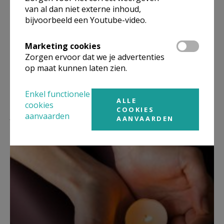
Wens je meer info of wil u voor het eerst (terug) abonneren, dan
van al dan niet externe inhoud,
kunt u steeds terecht bij parochie assistente Siska Mulier
bijvoorbeeld een Youtube-video.
of 0487 01 89 42).
(
siska.taborzedelgem@gmail.com
Marketing cookies
Zorgen ervoor dat we je advertenties
op maat kunnen laten zien.
Enkel functionele
ALLE
cookies
COOKIES
Lees meer
aanvaarden
AANVAARDEN