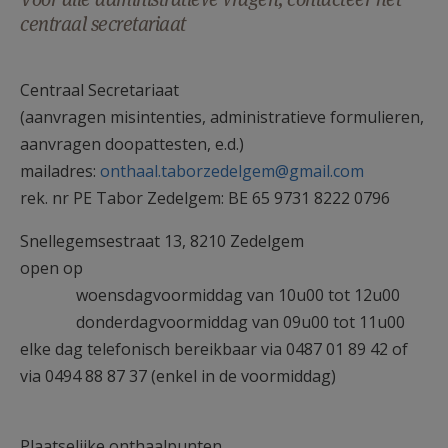
AANMELDEN OF REGISTREREN
centraal secretariaat
Centraal Secretariaat
(aanvragen misintenties, administratieve formulieren,
aanvragen doopattesten, e.d.)
mailadres:
onthaal.taborzedelgem@gmail.com
rek. nr PE Tabor Zedelgem: BE 65 9731 8222 0796
Snellegemsestraat 13, 8210 Zedelgem
open op
woensdagvoormiddag van 10u00 tot 12u00
donderdagvoormiddag van 09u00 tot 11u00
elke dag telefonisch bereikbaar via 0487 01 89 42 of
via 0494 88 87 37 (enkel in de voormiddag)
Plaatselijke onthaalpunten