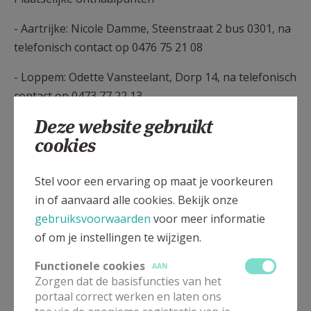
- Aartrijke: Nicole Damme, Steenstraat 2 bus 0301, na
telefonisch contact op 0476 75 21 08
- Loppem: Odette Vansteelant, Dorp 14, na telefonisch
contact op 0473 77 22 13
Deze website gebruikt
- Veldegem: Chris Vandamme, K. Albertstraat 172, op
cookies
maandag tussen 09u00 en 11u00
- Zedelgem De Leeuw: Monique Ameeuw, Doornlaan
Stel voor een ervaring op maat je voorkeuren
35, na telefonisch contact op 0478 36 54 56
in of aanvaard alle cookies. Bekijk onze
gebruiksvoorwaarden
voor meer informatie
of om je instellingen te wijzigen.
Functionele cookies
AAN
Zorgen dat de basisfuncties van het
Lees meer
portaal correct werken en laten ons