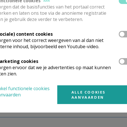
unctionele cookies
AAN
rgen dat de basisfuncties van het portaal correct
rken en laten ons toe via de anonieme registratie
ng vanuit bisdom Brugge
n je gebruik deze verder te verbeteren.
ELD
Sociale) content cookies
rgen voor het correct weergeven van al dan niet
dd 01/07/2025
ia
terne inhoud, bijvoorbeeld een Youtube-video.
De Reu krijgt eervol ontslag als administrator van de
arketing cookies
rgen ervoor dat we je advertenties op maat kunnen
 Roggeman wordt benoemd tot administrator van de pa
ten zien.
 van zijn andere taken
kel functionele cookies
ALLE COOKIES
anvaarden
AANVAARDEN