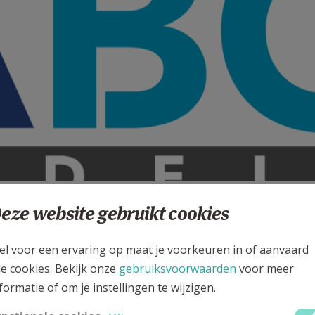
edeling vanaf 01/07/2025
eze website gebruikt cookies
 AANPASSING OP VRIJDAG 11 JULI 2025 - 15:55
el voor een ervaring op maat je voorkeuren in of aanvaard
KEN
le cookies. Bekijk onze
gebruiksvoorwaarden
voor meer
formatie of om je instellingen te wijzigen.
ling vanuit Bisdom Brugge