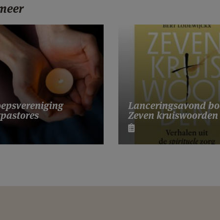
 meer
Lanceringsavond bo
epsvereniging
Zeven kruiswoorden
pastores