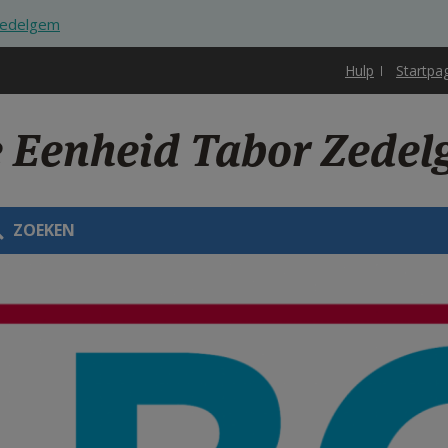
Zedelgem
Hulp
Startpa
e Eenheid Tabor Zede
ZOEKEN