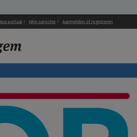
gina portaal
Mijn parochie
Aanmelden of registreren
lgem