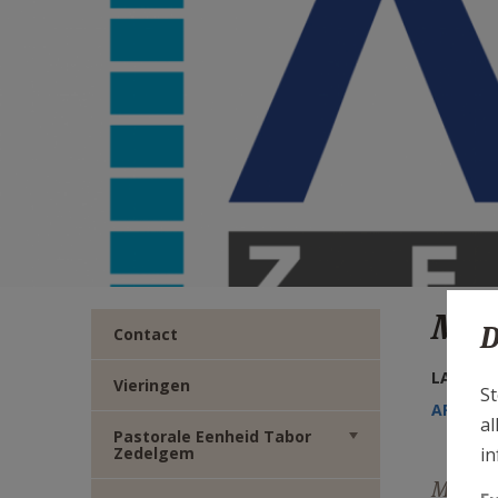
TWITTER
DEEL
VIA
E-
MAIL
Med
D
Contact
LAATSTE
Vieringen
St
AFDRUK
al
Pastorale Eenheid Tabor
in
Zedelgem
Medede