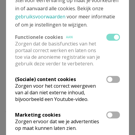
Stel voor een ervaring op maat je voorkeuren
of QR code:
in of aanvaard alle cookies. Bekijk onze
gebruiksvoorwaarden
voor meer informatie
https://tabor-zedelgem.link/vormsel
of om je instellingen te wijzigen.
Functionele cookies
AAN
Meer info:
nele.taborzedelgem@gmail.com
of 0494 88
Zorgen dat de basisfuncties van het
portaal correct werken en laten ons
87 37
toe via de anonieme registratie van je
gebruik deze verder te verbeteren.
(Sociale) content cookies
Zorgen voor het correct weergeven
van al dan niet externe inhoud,
bijvoorbeeld een Youtube-video.
Lees meer
Marketing cookies
Zorgen ervoor dat we je advertenties
op maat kunnen laten zien.