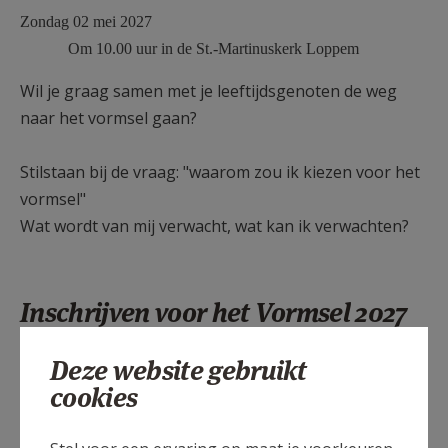
Zondag 02 mei 2027
Om 10.00 uur in de St.-Martinuskerk Loppem
Wil je graag samen met je leeftijdsgenoten de weg
naar het vormsel gaan?
Stilstaan bij de vraag: "waarom zou ik kiezen voor het
vormsel"
Wat wordt van mij verwacht, wat kan ik verwachten?
Inschrijven voor het Vormsel 2027
Deze website gebruikt
cookies
Inschrijven kan VANAF 02/10/2026 via het
inschrijvingsformulier dat je kan vinden via deze link