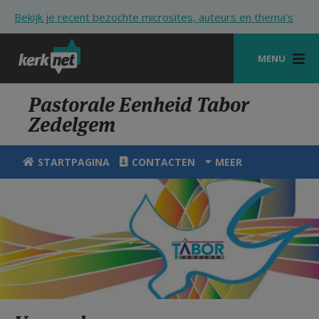
Overslaan en naar de inhoud gaan
Bekijk je recent bezochte microsites, auteurs en thema's
MENU
STARTPAGINA
Pastorale Eenheid Tabor
Zedelgem
KERK
VIERINGEN
STARTPAGINA
CONTACTEN
MEER
SHOP
ZOEKEN
HULP
STARTPAGINA PORTAAL
MIJN PAROCHIE