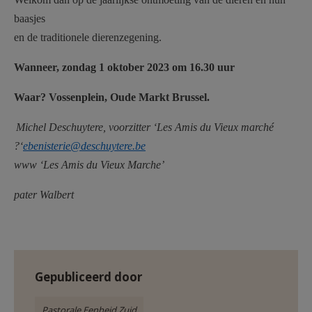
AANMELDEN OF REGISTREREN
baasjes
en de traditionele dierenzegening.
Wanneer,
zondag 1 oktober 2023 om 16.30
uur
Waar?
Vossenplein, Oude Markt Brussel.
Michel Deschuytere, voorzitter ‘Les Amis du Vieux marché
?‘
ebenisterie@deschuytere.be
www ‘Les Amis du Vieux Marche’
pater Walbert
Gepubliceerd door
Pastorale Eenheid Zuid