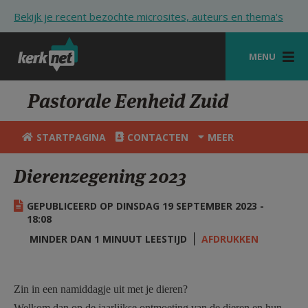
Overslaan en naar de inhoud gaan
Bekijk je recent bezochte microsites, auteurs en thema's
MENU
STARTPAGINA
Pastorale Eenheid Zuid
KERK
STARTPAGINA
CONTACTEN
MEER
VIERINGEN
Dierenzegening 2023
SHOP
GEPUBLICEERD OP DINSDAG 19 SEPTEMBER 2023 -
ZOEKEN
18:08
HULP
MINDER DAN 1 MINUUT LEESTIJD
AFDRUKKEN
STARTPAGINA PORTAAL
Zin in een namiddagje uit met je dieren?
MIJN PAROCHIE
Welkom dan op de jaarlijkse ontmoeting van de dieren en hun