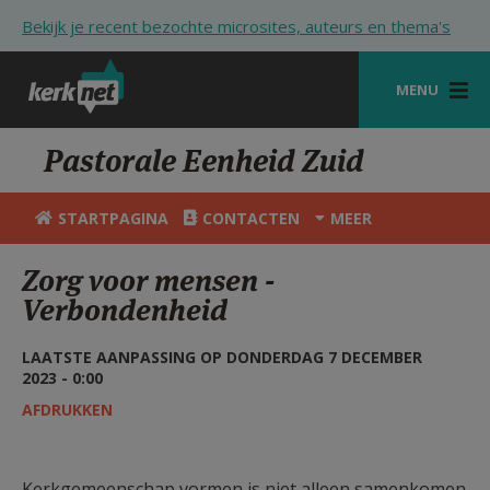
Overslaan en naar de inhoud gaan
Bekijk je recent bezochte microsites, auteurs en thema's
MENU
STARTPAGINA
Pastorale Eenheid Zuid
KERK
STARTPAGINA
CONTACTEN
MEER
VIERINGEN
Zorg voor mensen -
SHOP
Verbondenheid
ZOEKEN
LAATSTE AANPASSING OP DONDERDAG 7 DECEMBER
2023 - 0:00
HULP
AFDRUKKEN
STARTPAGINA PORTAAL
MIJN PAROCHIE
Kerkgemeenschap vormen is niet alleen samenkomen