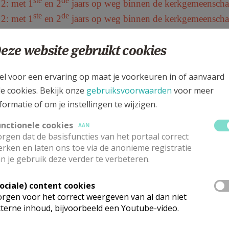
ste
de
e 2: met 1
en 2
jaars op weg binnen de kerkgemeensch
ste
de
e 2: met 1
en 2
jaars op weg binnen de kerkgemeensch
Startdag initiatie 2022-2023 in het Lutgar
 15 oktober 2022:
eze website gebruikt cookies
k initiatie-traject 2022 - 2023
k initiatie-traject 2021 - 2022
el voor een ervaring op maat je voorkeuren in of aanvaard
k initiatie-traject 2020 - 2021
le cookies. Bekijk onze
gebruiksvoorwaarden
voor meer
k initiatie-traject 2019 - 2020
formatie of om je instellingen te wijzigen.
k initiatie-traject 2018 - 2019
unctionele cookies
AAN
rgen dat de basisfuncties van het portaal correct
rken en laten ons toe via de anonieme registratie
n je gebruik deze verder te verbeteren.
Sociale) content cookies
rgen voor het correct weergeven van al dan niet
terne inhoud, bijvoorbeeld een Youtube-video.