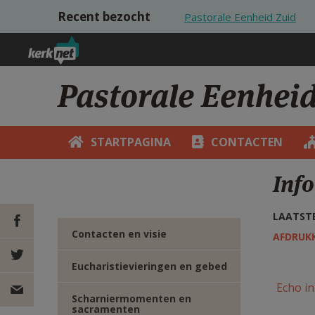
Overslaan en naar de inhoud gaan
Recent bezocht
Pastorale Eenheid Zuid
Pastorale Eenhei
STARTPAGINA
CONTACTEN
Info
LAATSTE
Contacten en visie
AFDRUK
DEEL OP
Eucharistievieringen en gebed
Echo in
FACEBOOK
DEEL OP
Scharniermomenten en
sacramenten