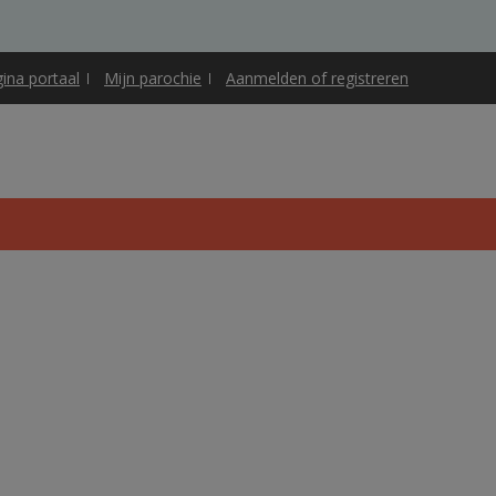
gina portaal
Mijn parochie
Aanmelden of registreren