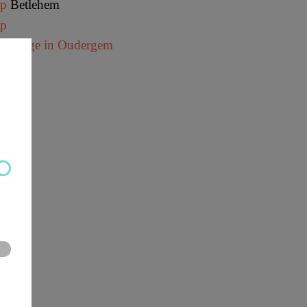
ap
Betlehem
ap
discollege in Oudergem