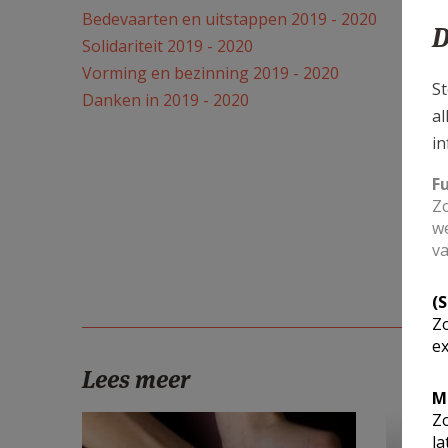
Bedevaarten en uitstappen 2019 - 2020
D
Solidariteit 2019 - 2020
Vorming en bezinning 2019 - 2020
St
Danken in 2019 - 2020
al
in
F
Zo
we
va
(
Zo
ex
Lees meer
M
Zo
la