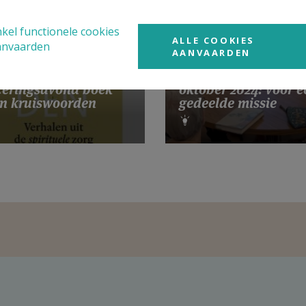
kel functionele cookies
ALLE COOKIES
anvaarden
AANVAARDEN
Gebedsintentie pau
eringsavond boek
oktober 2024: voor e
n kruiswoorden
gedeelde missie