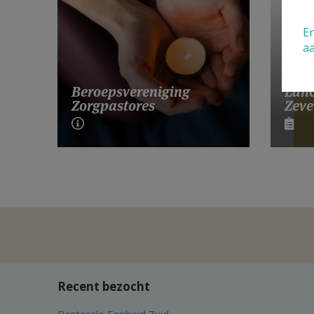
En
a
Lanc
Beroepsvereniging
Zeve
Zorgpastores
Recent bezocht