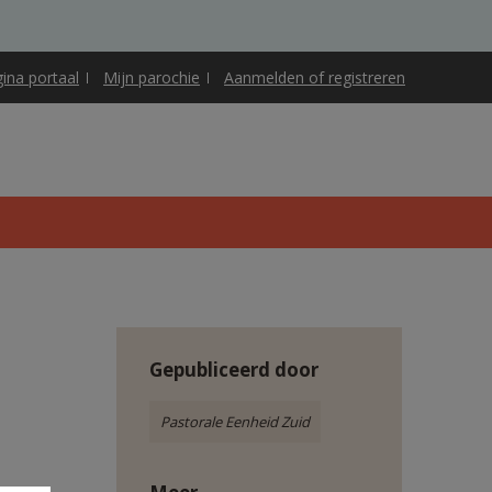
gina portaal
Mijn parochie
Aanmelden of registreren
Gepubliceerd door
Pastorale Eenheid Zuid