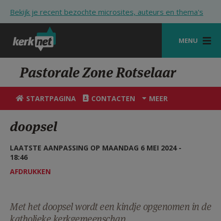
Overslaan en naar de inhoud gaan
Bekijk je recent bezochte microsites, auteurs en thema's
MENU
STARTPAGINA
Pastorale Zone Rotselaar
KERK
STARTPAGINA
CONTACTEN
MEER
VIERINGEN
doopsel
SHOP
LAATSTE AANPASSING OP MAANDAG 6 MEI 2024 -
ZOEKEN
18:46
HULP
AFDRUKKEN
STARTPAGINA PORTAAL
Met het doopsel wordt een kindje opgenomen in de
MIJN PAROCHIE
katholieke kerkgemeenschap.