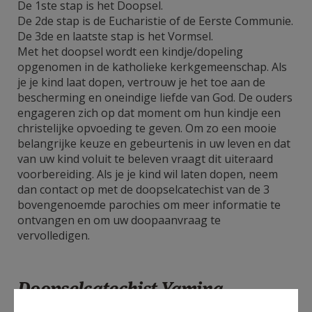
De 1ste stap is het Doopsel.
De 2de stap is de Eucharistie of de Eerste Communie.
De 3de en laatste stap is het Vormsel.
Met het doopsel wordt een kindje/dopeling
opgenomen in de katholieke kerkgemeenschap. Als
je je kind laat dopen, vertrouw je het toe aan de
bescherming en oneindige liefde van God. De ouders
engageren zich op dat moment om hun kindje een
christelijke opvoeding te geven. Om zo een mooie
belangrijke keuze en gebeurtenis in uw leven en dat
van uw kind voluit te beleven vraagt dit uiteraard
voorbereiding. Als je je kind wil laten dopen, neem
dan contact op met de doopselcatechist van de 3
bovengenoemde parochies om meer informatie te
ontvangen en om uw doopaanvraag te
vervolledigen.
Doopselcatechist Yamina
Sadaoui e-mail: