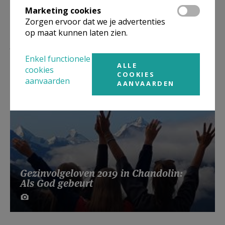
Marketing cookies
Zorgen ervoor dat we je advertenties
op maat kunnen laten zien.
Lees meer
Enkel functionele
ALLE
cookies
COOKIES
aanvaarden
AANVAARDEN
Gezinvolgeloven 2019 in Chandolin:
Als God gebeurt