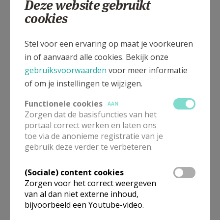
Deze website gebruikt
doopselrotselaar@gmail.com
cookies
Voor de parochie Sint-Jan-Baptist
Stel voor een ervaring op maat je voorkeuren
van Werchter kan je contact
in of aanvaard alle cookies. Bekijk onze
opnemen met:
gebruiksvoorwaarden
voor meer informatie
of om je instellingen te wijzigen.
Staf Van Espen
Functionele cookies
AAN
Sint-Jansstraat 71, Werchter
Zorgen dat de basisfuncties van het
e-mail:
portaal correct werken en laten ons
gustaaf.van.espen@telenet.be
toe via de anonieme registratie van je
gebruik deze verder te verbeteren.
Tel. 0478 88 81 08
(Sociale) content cookies
Zorgen voor het correct weergeven
van al dan niet externe inhoud,
bijvoorbeeld een Youtube-video.