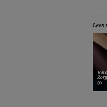
Lees
Bero
Zorg