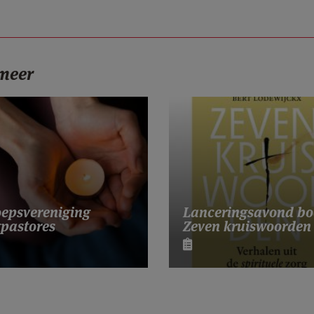
 meer
Lanceringsavond bo
epsvereniging
Zeven kruiswoorden
pastores