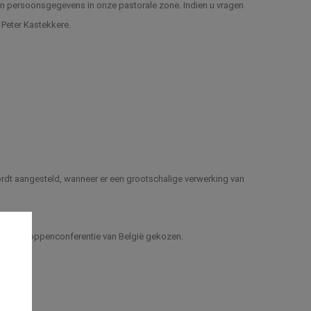
an persoonsgegevens in onze pastorale zone. Indien u vragen 
Peter Kastekkere.
dt aangesteld, wanneer er een grootschalige verwerking van 
e Bisschoppenconferentie van België gekozen.