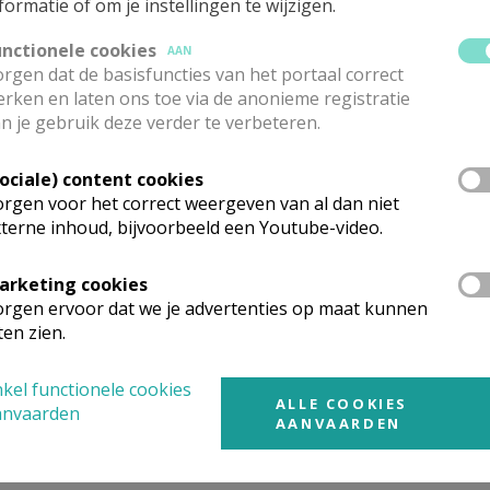
formatie of om je instellingen te wijzigen.
esaan Centrum vzw
unctionele cookies
AAN
raat 1
rgen dat de basisfuncties van het portaal correct
sel
rken en laten ons toe via de anonieme registratie
n je gebruik deze verder te verbeteren.
7 05 93
belgica@interdio.be
Sociale) content cookies
rgen voor het correct weergeven van al dan niet
privacywet maakt het ook mogelijk om een klacht in te dienen bij de nationale
terne inhoud, bijvoorbeeld een Youtube-video.
king van uw persoonlijke gegevens. Voor België is dat de Gegevensbeschermin
arketing cookies
rgen ervoor dat we je advertenties op maat kunnen
traat 35
ten zien.
sel
4 48 00
kel functionele cookies
ntact@apd-gba.be
ALLE COOKIES
anvaarden
AANVAARDEN
ttps://www.gegevensbeschermingsautoriteit.be/