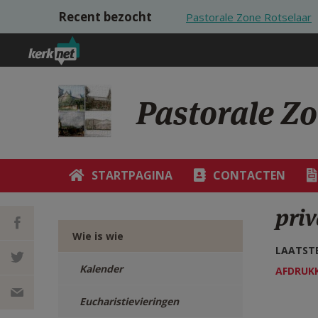
Overslaan en naar de inhoud gaan
Recent bezocht
Pastorale Zone Rotselaar
Pastorale Z
STARTPAGINA
CONTACTEN
pri
Wie is wie
LAATSTE
DEEL OP
Kalender
AFDRUK
FACEBOOK
DEEL OP
Eucharistievieringen