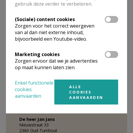
gebruik deze verder te verbeteren.
Verantw. financieel en
(Sociale) content cookies
materieel beheer PE
Zorgen voor het correct weergeven
van al dan niet externe inhoud,
De heer
Ronny
Verdickt
bijvoorbeeld een Youtube-video.
Broekstraat 46
2300
Turnhout
Marketing cookies
0479 544470
Zorgen ervoor dat we je advertenties
op maat kunnen laten zien.
Stuur een mailtje
Google Maps
Enkel functionele
ALLE
cookies
COOKIES
aanvaarden
AANVAARDEN
Teamlid PE
De heer
Jan
Jans
Nieuwstraat 33
2360
Oud-Turnhout