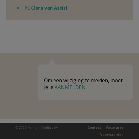
Weergeven
PE Clara van Assisi
Om een wijziging te melden, moet
je je
AANMELDEN
© 2026 Kerk en Media vzw
Contact
Vacatures
Voorwaarden