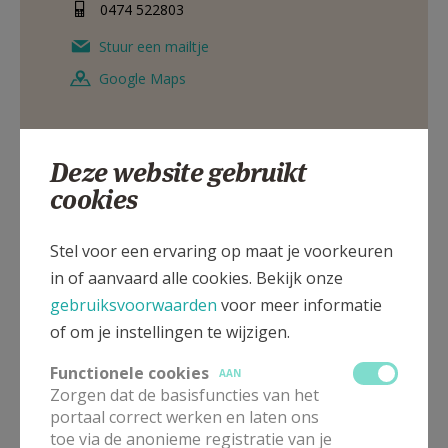
0474 522803
Stuur een mailtje
Google Maps
Deze website gebruikt
Verantw. diaconie en
cookies
solidariteit PE
Stel voor een ervaring op maat je voorkeuren
Mevrouw
Dorina
Pagliaro
Eksterstraat 7
in of aanvaard alle cookies. Bekijk onze
2360
Oud-Turnhout
gebruiksvoorwaarden
voor meer informatie
0479 266138
of om je instellingen te wijzigen.
Stuur een mailtje
Functionele cookies
AAN
Google Maps
Zorgen dat de basisfuncties van het
portaal correct werken en laten ons
toe via de anonieme registratie van je