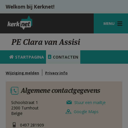
Overslaan en naar de inhoud gaan
Welkom bij Kerknet!
MENU
STARTPAGINA
PE Clara van Assisi
KERK
STARTPAGINA
CONTACTEN
VIERINGEN
Wijziging melden
Privacy info
SHOP
ZOEKEN
Algemene contactgegevens
HULP
Schoolstraat 1
Stuur een mailtje
2300
Turnhout
MIJN PAROCHIE
Google Maps
België
AANMELDEN OF REGISTREREN
0497 281909