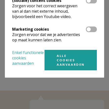
(Sociale) content cookies
Zorgen voor het correct weergeven
van al dan niet externe inhoud,
Organisatiestructuur
bijvoorbeeld een Youtube-video.
Niet gevonden wat je zocht? Hier vind je links naar de
Marketing cookies
gegevens van andere organisaties op het boven-,
Zorgen ervoor dat we je advertenties
onderliggende of gelijke niveau.
op maat kunnen laten zien.
Behoort tot
PE Clara van Assisi
Enkel functionele
Weergeven
PE Clara van Assisi
ALLE
cookies
COOKIES
aanvaarden
AANVAARDEN