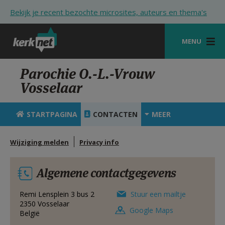
Overslaan en naar de inhoud gaan
Bekijk je recent bezochte microsites, auteurs en thema's
MENU
STARTPAGINA
Parochie O.-L.-Vrouw
Vosselaar
KERK
VIERINGEN
STARTPAGINA
CONTACTEN
MEER
SHOP
Wijziging melden
Privacy info
ZOEKEN
Algemene contactgegevens
HULP
STARTPAGINA PORTAAL
Remi Lensplein 3 bus 2
Stuur een mailtje
2350
Vosselaar
Google Maps
België
MIJN PAROCHIE