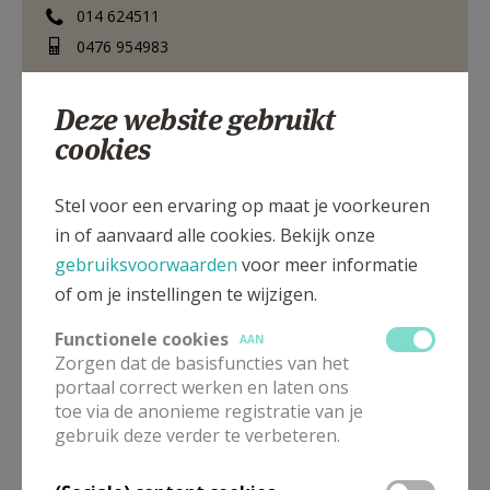
014 624511
AANMELDEN OF REGISTREREN
0476 954983
Deze website gebruikt
cookies
Remi Lensplein 3 bus 2, 2350 Vosselaar
Stel voor een ervaring op maat je voorkeuren
in of aanvaard alle cookies. Bekijk onze
gebruiksvoorwaarden
voor meer informatie
of om je instellingen te wijzigen.
Functionele cookies
AAN
Zorgen dat de basisfuncties van het
portaal correct werken en laten ons
toe via de anonieme registratie van je
gebruik deze verder te verbeteren.