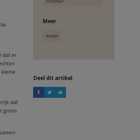
Vosselaar
Meer
lle
Artikel
-
n dat er
echten
 kleine
Deel dit artikel
rijk dat
e grens
 (samen