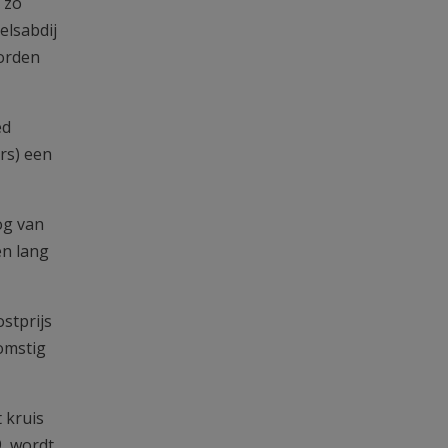
 zo
elsabdij
worden
ed
rs) een
og van
en lang
stprijs
omstig
 kruis
9, wordt