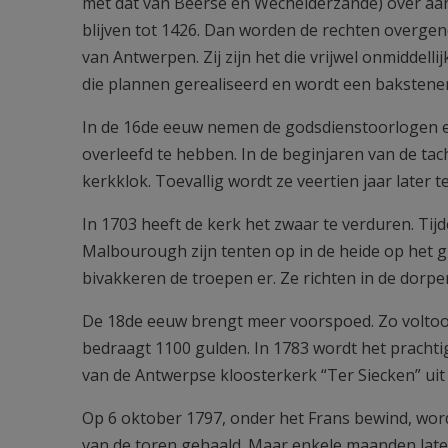
met dat van Beerse en Wechelderzande) over aan
blijven tot 1426. Dan worden de rechten overge
van Antwerpen. Zij zijn het die vrijwel onmidde
die plannen gerealiseerd en wordt een baksten
In de 16de eeuw nemen de godsdienstoorlogen ee
overleefd te hebben. In de beginjaren van de tac
kerkklok. Toevallig wordt ze veertien jaar later
In 1703 heeft de kerk het zwaar te verduren. Tij
Malbourough zijn tenten op in de heide op het g
bivakkeren de troepen er. Ze richten in de dorp
De 18de eeuw brengt meer voorspoed. Zo voltooi
bedraagt 1100 gulden. In 1783 wordt het pracht
van de Antwerpse kloosterkerk “Ter Siecken” uit 
Op 6 oktober 1797, onder het Frans bewind, word
van de toren gehaald. Maar enkele maanden later