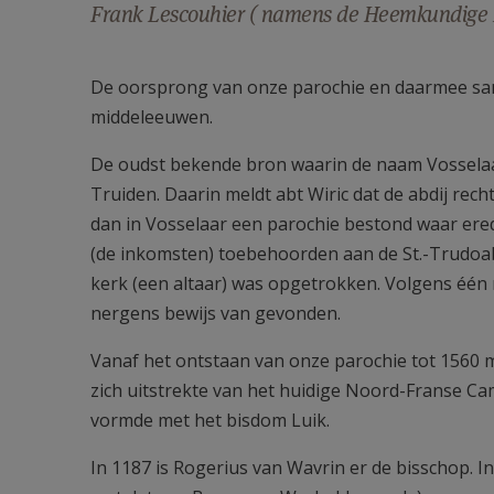
Frank Lescouhier ( namens de Heemkundige 
De oorsprong van onze parochie en daarmee same
middeleeuwen.
De oudst bekende bron waarin de naam Vosselaar
Truiden. Daarin meldt abt Wiric dat de abdij rech
dan in Vosselaar een parochie bestond waar er
(de inkomsten) toebehoorden aan de St.-Trudoabdi
kerk (een altaar) was opgetrokken. Volgens één 
nergens bewijs van gevonden.
Vanaf het ontstaan van onze parochie tot 1560 m
zich uitstrekte van het huidige Noord-Franse Ca
vormde met het bisdom Luik.
In 1187 is Rogerius van Wavrin er de bisschop. In