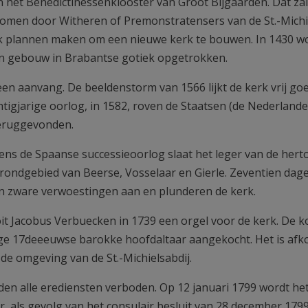
 het Benedictinessenklooster van Groot Bijgaarden. Dat zal
nomen door Witheren of Premonstratensers van de St.-Michi
llijk plannen maken om een nieuwe kerk te bouwen. In 1430 
en gebouw in Brabantse gotiek opgetrokken.
n aanvang. De beeldenstorm van 1566 lijkt de kerk vrij go
htigjarige oorlog, in 1582, roven de Staatsen (de Nederlande
 teruggevonden.
dens de Spaanse successieoorlog slaat het leger van de hert
rondgebied van Beerse, Vosselaar en Gierle. Zeventien dag
en zware verwoestingen aan en plunderen de kerk.
t Jacobus Verbuecken in 1739 een orgel voor de kerk. De ko
ige 17deeeuwse barokke hoofdaltaar aangekocht. Het is afk
de omgeving van de St.-Michielsabdij.
en alle erediensten verboden. Op 12 januari 1799 wordt het
, als gevolg van het consulair besluit van 28 december 179