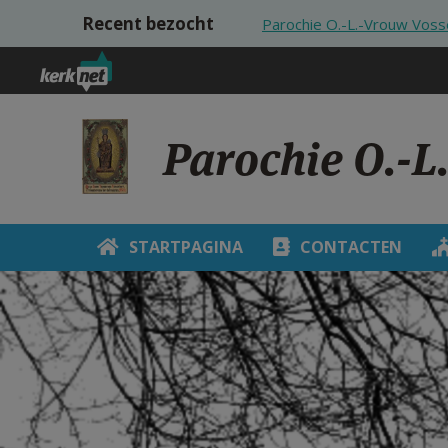
Overslaan en naar de inhoud gaan
Recent bezocht
Parochie O.-L.-Vrouw Voss
Parochie O.-L
STARTPAGINA
CONTACTEN