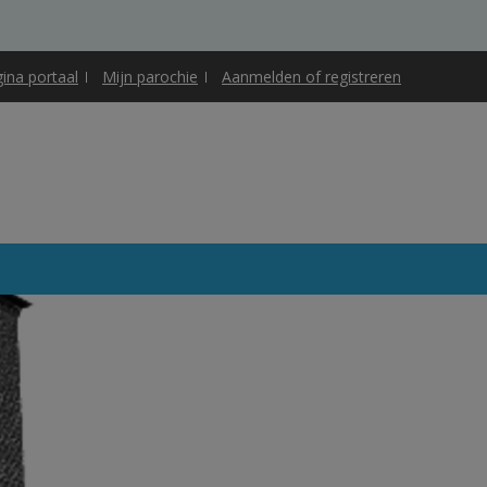
gina portaal
Mijn parochie
Aanmelden of registreren