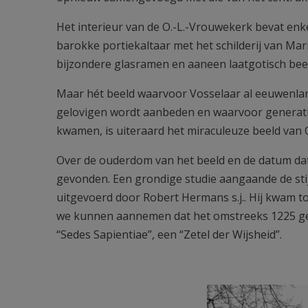
Het interieur van de O.-L.-Vrouwekerk bevat en
barokke portiekaltaar met het schilderij van M
bijzondere glasramen en aaneen laatgotisch bee
Maar hét beeld waarvoor Vosselaar al eeuwenla
gelovigen wordt aanbeden en waarvoor generati
kwamen, is uiteraard het miraculeuze beeld van 
Over de ouderdom van het beeld en de datum dat
gevonden. Een grondige studie aangaande de sti
uitgevoerd door Robert Hermans s.j.. Hij kwam t
we kunnen aannemen dat het omstreeks 1225 ge
“Sedes Sapientiae”, een “Zetel der Wijsheid”.