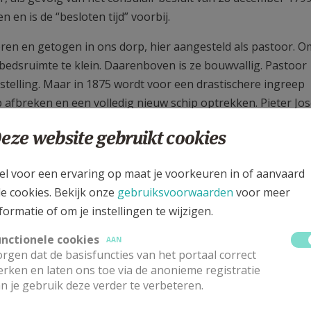
en is de “besloten tijd” voorbij.
en en getogen in ons dorp, hier aangesteld als pastoor. O
edsruimte te klein. Daarenboven is ze bouwvallig. Pastoor
telling. Maar in 1875 wordt voor een drastischere ingreep
 afbreken en een volledig nieuw schip optrekken. Pieter Jo
et oude gebouw af om het jaar nadien met de heropbouw te s
eze website gebruikt cookies
vindt plaats in 1881 en op 18 september 1886 wordt de nieu
die plechtigheid is ook Jos De Volder, minister van justitie,
el voor een ervaring op maat je voorkeuren in of aanvaard
le cookies. Bekijk onze
gebruiksvoorwaarden
voor meer
e muurschilderingen en de kerkdecoratie. De firma polychro
formatie of om je instellingen te wijzigen.
gde kruisweg. Die is van de hand van Hendrik Peeters en Pier
unctionele cookies
AAN
p de wereldtentoonstelling van Parijs heeft gestaan en afko
rgen dat de basisfuncties van het portaal correct
rken en laten ons toe via de anonieme registratie
n je gebruik deze verder te verbeteren.
llings- en restauratiewerken plaats. Zo wordt, in de periode