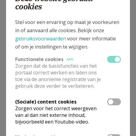
bloemenpalet zodat de kerk telkens feestelijk
cookies
versierd is.
Stel voor een ervaring op maat je voorkeuren
Misdienaars
in of aanvaard alle cookies. Bekijk onze
Enkele meisjes en jongens (vanaf het vierde
gebruiksvoorwaarden
voor meer informatie
of om je instellingen te wijzigen.
studiejaar ) hebben een bijzondere taak tijdens de
eucharistievieringen, zij helpen de priester. Wie
Functionele cookies
AAN
misdienaar wil worden kan contact opnemen via de
Zorgen dat de basisfuncties van het
vormselcatechisten.
portaal correct werken en laten ons
toe via de anonieme registratie van je
Kosters
gebruik deze verder te verbeteren.
De koster is een belangrijke figuur in alle praktische
(Sociale) content cookies
aangelegenheden die wij in de kerk tegenkomen. Er
Zorgen voor het correct weergeven
van al dan niet externe inhoud,
is eigenlijk geen gebeurtenis in de kerk waar de
bijvoorbeeld een Youtube-video.
koster niet bij betrokken is, hij is de rechterhand van
de voorganger.