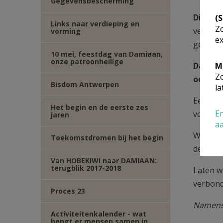
Gegevensbescherming
Dit bet
(
Links naar verdieping en
Zo
verder 
vorming
ex
gemeens
10 mei, feestdag van Damiaan,
onze patroonheilige
Daarom 
M
Zo
ook het
Bisdom Antwerpen
la
Een vie
Het begin en de eerste zes
En
voor zo
jaren
a
We hope
Toekomstdromen bij het begin
delen, 
Van HOBEKIWI naar DAMIAAN:
terugblik 2017-2018
Laten w
verbond
Proces 23
Namens 
Activiteitenkalender - wat
bengt er mensen samen in