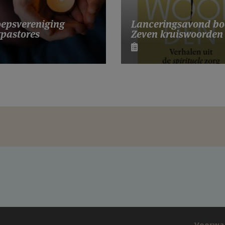
Lanceringsavond bo
epsvereniging
Zeven kruiswoorden
pastores
Voorwa