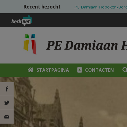
Overslaan en naar de inhoud gaan
Recent bezocht
PE Damiaan Hoboken-Berch
PE Damiaan H
STARTPAGINA
CONTACTEN
DEEL OP
FACEBOOK
DEEL OP