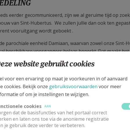
EDELING
eeds eerder gecommuniceerd, zijn we al geruime tijd op zoe
ouw van Sint-Hubertus. We zullen jullie dan ook ten gepaste
rent vooruitgang wordt geboekt .
de parochiale eenheid Damiaan, waarvan zowel onze Sint-Hube
tal beschikbare voorgangers helaas beperkt. Dat maakt het 
svieringen te blijven organiseren.
eze website gebruikt cookies
k is het duidelijk dat er voor het kerkgebouw van Sint-Hu
el voor een ervaring op maat je voorkeuren in of aanvaard
dit geheel aan omstandigheden groeit het besef dat we, met
le cookies. Bekijk onze
gebruiksvoorwaarden
voor meer
schikking van de misvieringen binnen onze parochie.
formatie of om je instellingen te wijzigen.
el zijn er drie eucharistievieringen op zondag: om 08.30 uur
unctionele cookies
bertus.
AAN
rgen dat de basisfuncties van het portaal correct
rken en laten ons toe via de anonieme registratie
nze intentie om, nog voor het einde van dit jaar, de mis van
n je gebruik deze verder te verbeteren.
e overgang wordt momenteel verder uitgewerkt en zal duidelij