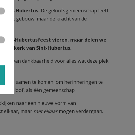
t Sint-Hubertus.
De geloofsgemeenschap leeft
 van het gebouw, maar de kracht van de
se Sint-Hubertusfeest vieren, maar delen we
in de kerk van Sint-Hubertus.
 geest van dankbaarheid voor alles wat deze plek
die dag samen te komen, om herinneringen te
 in geloof, als één gemeenschap.
uitkijken naar een nieuwe vorm van
st elkaar, maar
met elkaar
mogen verdergaan.