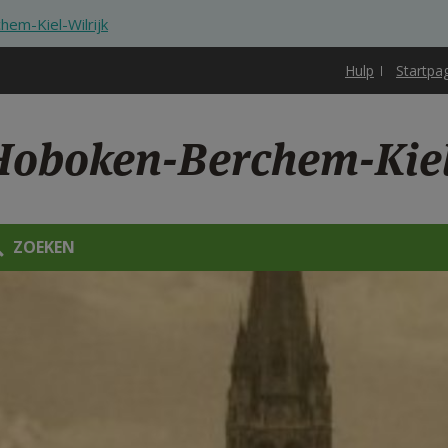
em-Kiel-Wilrijk
Hulp
Startpa
oboken-Berchem-Kiel
ZOEKEN