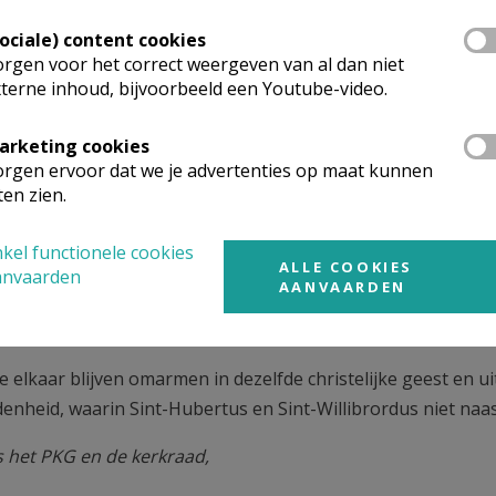
ekent echter niet het einde van onze verbondenheid me
Sociale) content cookies
rgen voor het correct weergeven van al dan niet
in de harten van haar mensen.Wat écht telt, is niet de naam
terne inhoud, bijvoorbeeld een Youtube-video.
chap die erin samenkomt.
willen we op 9 november 2025 niet alleen het jaarlijk
arketing cookies
rgen ervoor dat we je advertenties op maat kunnen
 officiële afscheidsmoment van onze zondagsvieringen 
ten zien.
ring die we met zorg en eerbied zullen voorbereiden, in een
kel functionele cookies
velen betekend heeft.
ALLE COOKIES
anvaarden
AANVAARDEN
n oprecht dat alle parochianen zich welkom voelen om op 
om afscheid te nemen, maar vooral om samen op weg te gaan
e elkaar blijven omarmen in dezelfde christelijke geest en 
enheid, waarin Sint-Hubertus en Sint-Willibrordus niet naa
het PKG en de kerkraad,