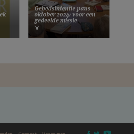
Gebedsintentie paus
ek
oktober 2024: voor een
gedeelde missie
arden
Contact
Vacatures