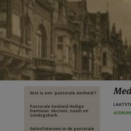
TWITTER
DEEL
VIA
E-
MAIL
Med
Wat is een 'pastorale eenheid'?
LAATSTE
Pastorale Eenheid Heilige
Damiaan: decreet, naam en
AFDRUK
zondagskerk
Geloofskernen in de pastorale