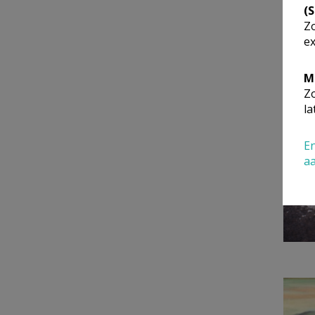
(
Zo
ex
M
Zo
la
En
a