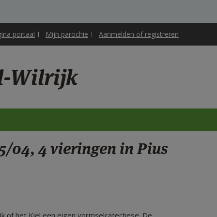
gina portaal
Mijn parochie
Aanmelden of registreren
-Wilrijk
/04, 4 vieringen in Pius
ijk of het Kiel een eigen vormselcatechese. De