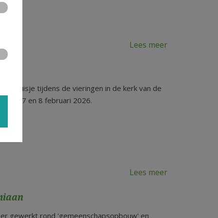
Lees meer
elkruisje tijdens de vieringen in de kerk van de
rk op 7 en 8 februari 2026.
Lees meer
miaan
d er gewerkt rond 'gemeenschapsopbouw' en