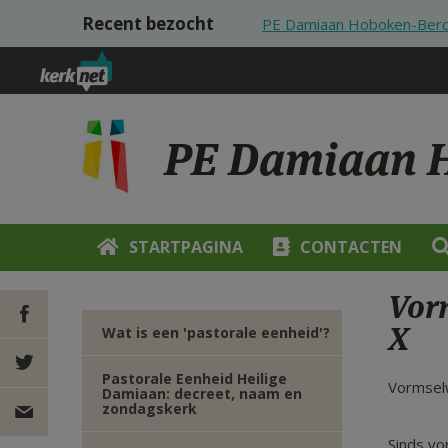
Overslaan en naar de inhoud gaan
Recent bezocht
PE Damiaan Hoboken-Berch
PE Damiaan H
STARTPAGINA
CONTACTEN
Vorm
X
Wat is een 'pastorale eenheid'?
DEEL OP
Pastorale Eenheid Heilige
Vormsel
Damiaan: decreet, naam en
zondagskerk
FACEBOOK
DEEL OP
Sinds vo