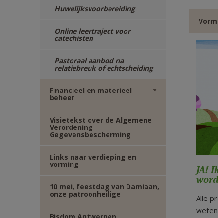
Huwelijksvoorbereiding
Vorms
Online leertraject voor
catechisten
Pastoraal aanbod na
relatiebreuk of echtscheiding
Financieel en materieel
beheer
Visietekst over de Algemene
Verordening
Gegevensbescherming
Links naar verdieping en
vorming
JA! I
word
10 mei, feestdag van Damiaan,
onze patroonheilige
Alle p
weten 
Bisdom Antwerpen