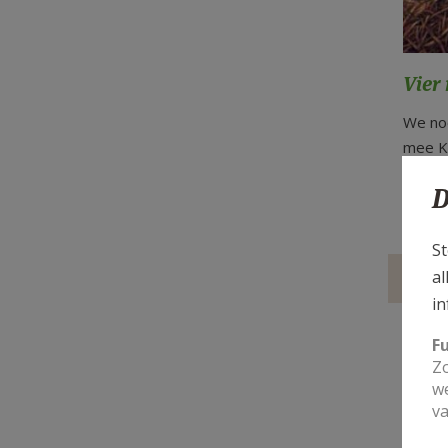
Vier
We nod
mee Ke
D
Lees 
St
al
Volg 
in
F
Zo
we
va