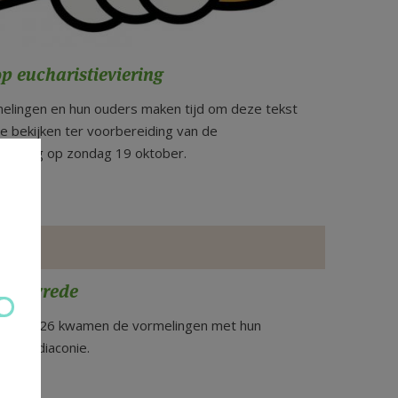
p eucharistieviering
elingen en hun ouders maken tijd om deze tekst
e bekijken ter voorbereiding van de
viering op zondag 19 oktober.
eer
aan vrede
aart 2026 kwamen de vormelingen met hun
rond diaconie.