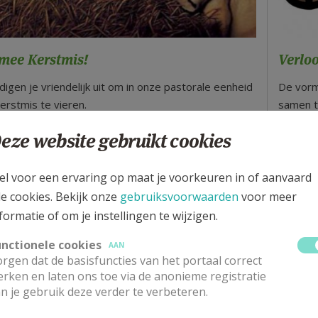
 mee Kerstmis!
Verloo
igen je vriendelijk uit om in onze pastorale eenheid
De vorm
rstmis te vieren.
samen t
Damiaan
eze website gebruikt cookies
meer
Lees m
el voor een ervaring op maat je voorkeuren in of aanvaard
le cookies. Bekijk onze
gebruiksvoorwaarden
voor meer
hier de tocht van onze vormelingen naar hun vormsel
formatie of om je instellingen te wijzigen.
Vormelingen bouwen mee 
unctionele cookies
AAN
rgen dat de basisfuncties van het portaal correct
Op zaterdagen 28 februari en 7 m
rken en laten ons toe via de anonieme registratie
tochtgenoten samen om te werken 
n je gebruik deze verder te verbeteren.