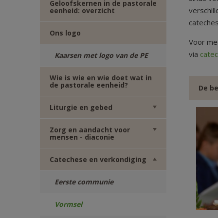
Geloofskernen in de pastorale
TWITTER
DEEL
verschil
eenheid: overzicht
cateche
Ons logo
VIA
Voor mee
via
cate
Kaarsen met logo van de PE
E-
Wie is wie en wie doet wat in
MAIL
de pastorale eenheid?
De be
Liturgie en gebed
Zorg en aandacht voor
mensen - diaconie
Catechese en verkondiging
Eerste communie
Vormsel