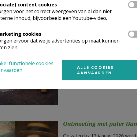
Sociale) content cookies
rgen voor het correct weergeven van al dan niet
terne inhoud, bijvoorbeeld een Youtube-video.
arketing cookies
rgen ervoor dat we je advertenties op maat kunnen
Zout - Licht - een kruisje...
ten zien.
De vormelingen ontvingen hun vorms
Verrezen Heer/O.-L.-V. Geboorteke
kel functionele cookies
ALLE COOKIES
anvaarden
AANVAARDEN
Ontmoeting met pater Da
Op zaterdag 17 januari 2026 wer