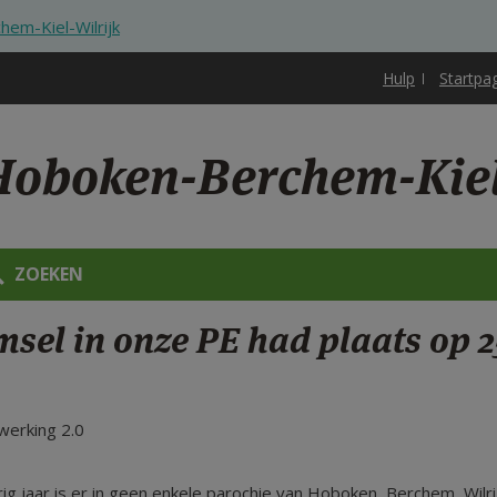
em-Kiel-Wilrijk
Hulp
Startpa
oboken-Berchem-Kiel
ZOEKEN
sel in onze PE had plaats op 25
werking 2.0
rig jaar is er in geen enkele parochie van Hoboken, Berchem, Wilr