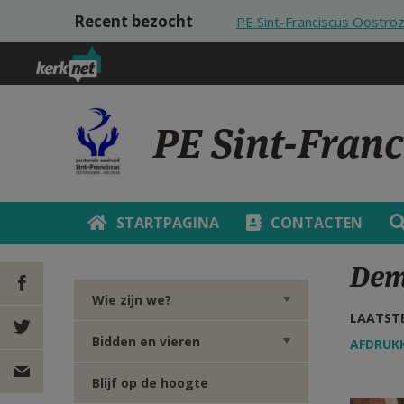
Overslaan en naar de inhoud gaan
Recent bezocht
PE Sint-Franciscus Oostr
PE Sint-Fran
STARTPAGINA
CONTACTEN
Dem
Wie zijn we?
LAATSTE
DEEL OP
Bidden en vieren
AFDRUK
FACEBOOK
DEEL OP
Blijf op de hoogte