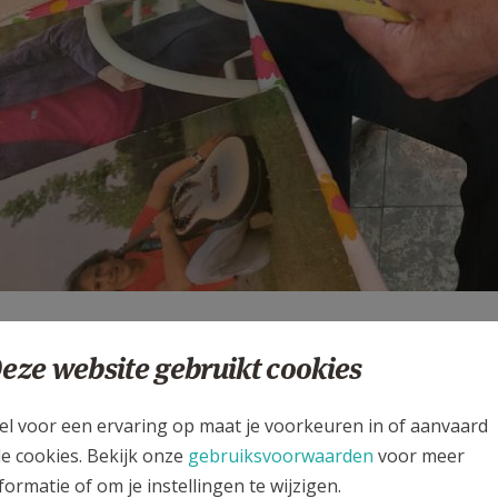
sdag 17 september vond in Oostrozebeke de jaarlijkse dement
eze website gebruikt cookies
 begeleiders, gingen samen op weg. Onderweg hield men even h
ng en herinnering werd beleefd.
el voor een ervaring op maat je voorkeuren in of aanvaard
este liet het orgel klinken met enkele oude, vertrouwde melo
le cookies. Bekijk onze
gebruiksvoorwaarden
voor meer
ggenomen naar vroegere tijden. Muziek opent vaak deuren naar 
formatie of om je instellingen te wijzigen.
we die namiddag duidelijk ervaren.