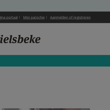
gina portaal
Mijn parochie
Aanmelden of registreren
ielsbeke