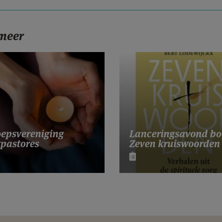
 meer
Lanceringsavond bo
epsvereniging
Zeven kruiswoorden
pastores