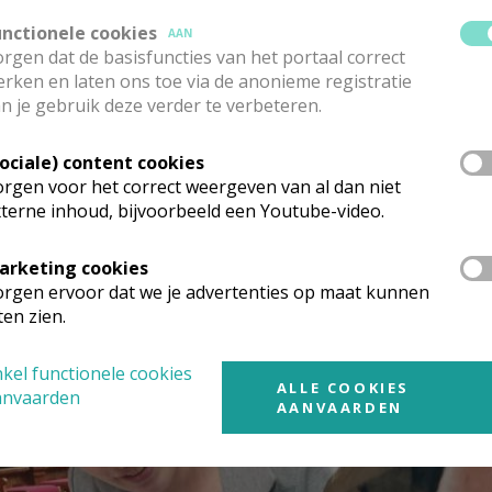
unctionele cookies
AAN
begeleiders waren er ook waardevolle tips en inzichten rond 
rgen dat de basisfuncties van het portaal correct
t van samen stappen, luisteren en leren, in een sfeer van verb
rken en laten ons toe via de anonieme registratie
n je gebruik deze verder te verbeteren.
g39.jpg
Sociale) content cookies
rgen voor het correct weergeven van al dan niet
terne inhoud, bijvoorbeeld een Youtube-video.
arketing cookies
rgen ervoor dat we je advertenties op maat kunnen
ten zien.
kel functionele cookies
ALLE COOKIES
anvaarden
AANVAARDEN