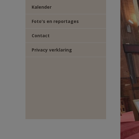
F1213
TWITTER
DEEL
Kalender
VIA
Foto's en reportages
Contact
E-
Privacy verklaring
MAIL