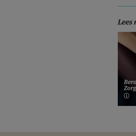
Lees
Bero
Zorg