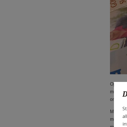
Op woen
D
met hun
ontmoeti
St
Mia Vann
al
mee teru
in
mochten 