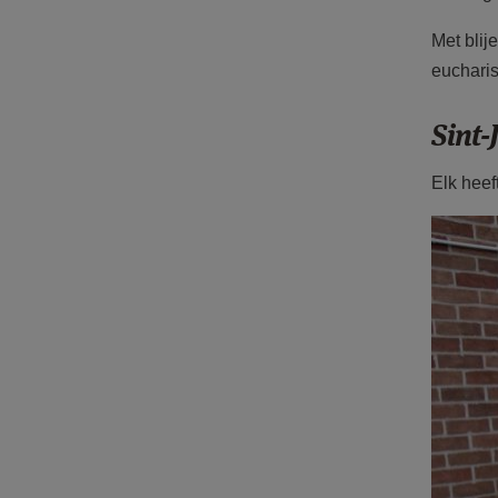
Met blij
eucharis
Sint-
Elk heef
F1213