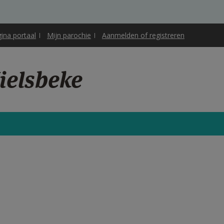
gina portaal
Mijn parochie
Aanmelden of registreren
ielsbeke