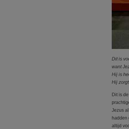
Dit is v
want Jez
Hij is he
Hij zorg
Dit is d
prachtig
Jezus al
hadden g
altijd vo