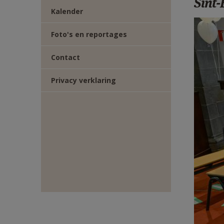
Sint-
TWITTER
DEEL
Kalender
1stec
VIA
Foto's en reportages
Contact
E-
Privacy verklaring
MAIL