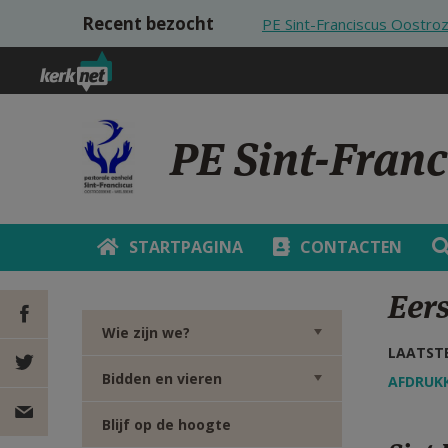
Overslaan en naar de inhoud gaan
Recent bezocht
PE Sint-Franciscus Oostr
PE Sint-Fran
STARTPAGINA
CONTACTEN
Eer
Wie zijn we?
LAATSTE
DEEL OP
Bidden en vieren
AFDRUK
FACEBOOK
DEEL OP
Blijf op de hoogte