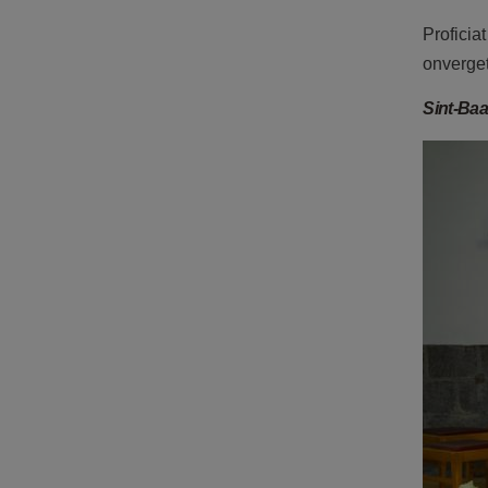
Proficia
onverget
Sint-Baaf
F1213