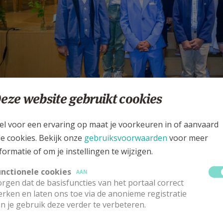
eze website gebruikt cookies
el voor een ervaring op maat je voorkeuren in of aanvaard
le cookies. Bekijk onze
gebruiksvoorwaarden
voor meer
at eerste communicanten, dat verdient een dikke pluim.
formatie of om je instellingen te wijzigen.
 Laurentius Wielsbeke
unctionele cookies
AAN
rgen dat de basisfuncties van het portaal correct
e22.jpg
rken en laten ons toe via de anonieme registratie
n je gebruik deze verder te verbeteren.