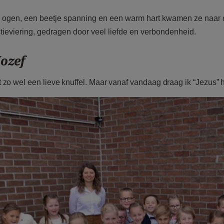
e ogen, een beetje spanning en een warm hart kwamen ze naar 
tieviering, gedragen door veel liefde en verbondenheid.
Jozef
t zo wel een lieve knuffel. Maar vanaf vandaag draag ik “Jezus” h
d23 eerste communie ginste.JPG