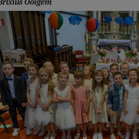
Brixius Ooigem
om26.jpg