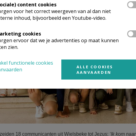
Sociale) content cookies
rgen voor het correct weergeven van al dan niet
terne inhoud, bijvoorbeeld een Youtube-video.
arketing cookies
rgen ervoor dat we je advertenties op maat kunnen
ten zien.
kel functionele cookies
ALLE COOKIES
anvaarden
AANVAARDEN
zeiden 18 communicanten uit Wielsbeke tot Jezus:
‘Ik kom naar 