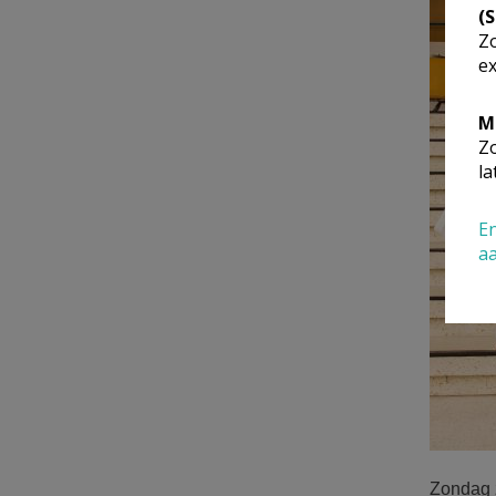
(
Zo
ex
M
Zo
la
En
a
Zondag 