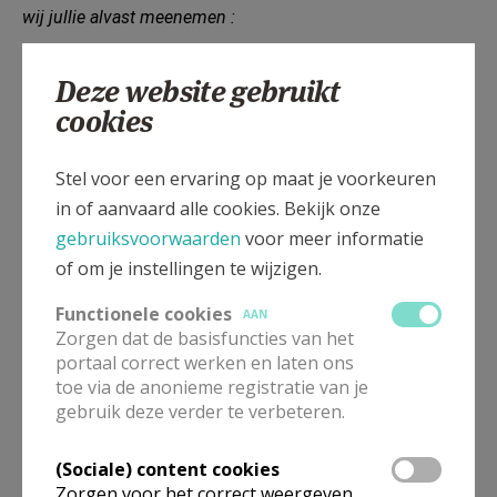
wij jullie alvast meenemen :
Deze website gebruikt
cookies
Soms zit onze rugzak vol met boeken en spullen,
maar er zit nog veel meer in.
Stel voor een ervaring op maat je voorkeuren
In onze rugzak dragen we herinneringen:
in of aanvaard alle cookies. Bekijk onze
aan fijne momenten,
gebruiksvoorwaarden
voor meer informatie
aan vrienden die we maakten,
of om je instellingen te wijzigen.
aan leerkrachten die ons hielpen groeien.
Functionele cookies
AAN
Zorgen dat de basisfuncties van het
In onze rugzak zitten ook talenten:
portaal correct werken en laten ons
dingen die we goed kunnen,
toe via de anonieme registratie van je
dingen die we graag doen,
gebruik deze verder te verbeteren.
dromen voor later.
(Sociale) content cookies
Onderweg komen we soms een hobbel tegen.
Zorgen voor het correct weergeven