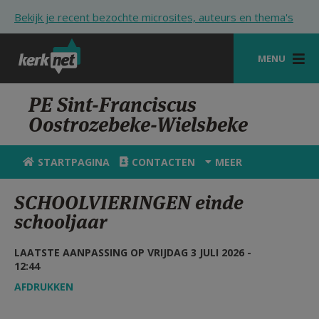
Overslaan en naar de inhoud gaan
Bekijk je recent bezochte microsites, auteurs en thema's
MENU
STARTPAGINA
PE Sint-Franciscus
Oostrozebeke-Wielsbeke
KERK
VIERINGEN
STARTPAGINA
CONTACTEN
MEER
SHOP
SCHOOLVIERINGEN einde
schooljaar
ZOEKEN
HULP
LAATSTE AANPASSING OP VRIJDAG 3 JULI 2026 -
12:44
STARTPAGINA PORTAAL
AFDRUKKEN
MIJN PAROCHIE