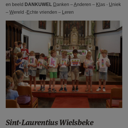
en beeld
DANKUWEL
D
anken –
A
nderen –
Kl
as -
U
niek
–
W
ereld -
E
chte vrienden –
L
eren
SAM_9684.JPG
Sint-Laurentius Wielsbeke