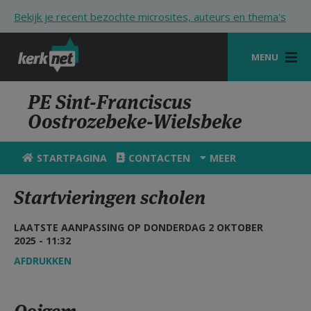
Overslaan en naar de inhoud gaan
Bekijk je recent bezochte microsites, auteurs en thema's
MENU
STARTPAGINA
PE Sint-Franciscus
Oostrozebeke-Wielsbeke
KERK
VIERINGEN
STARTPAGINA
CONTACTEN
MEER
SHOP
Startvieringen scholen
ZOEKEN
LAATSTE AANPASSING OP DONDERDAG 2 OKTOBER
HULP
2025 - 11:32
AFDRUKKEN
STARTPAGINA PORTAAL
MIJN PAROCHIE