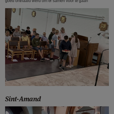
goed onthaald werd om er samen voor te gaan
F1213d39.jpg
Sint-Amand
F1213o40.jpeg