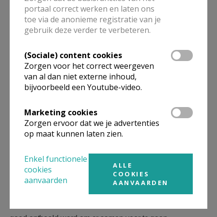
F1213c39.jpg
portaal correct werken en laten ons
toe via de anonieme registratie van je
gebruik deze verder te verbeteren.
(Sociale) content cookies
Zorgen voor het correct weergeven
van al dan niet externe inhoud,
bijvoorbeeld een Youtube-video.
Marketing cookies
Zorgen ervoor dat we je advertenties
op maat kunnen laten zien.
Enkel functionele
ALLE
Een nieuw schooljaar, een nieuw verhaal geschreven met
cookies
COOKIES
woorden en verhalen. Positieve woorden die troosten,
aanvaarden
AANVAARDEN
bemoedigen, optillen, samenbrengen. Leuke verhalen
waarin IEDEREEN telt en meedoet. Een tof idee dat