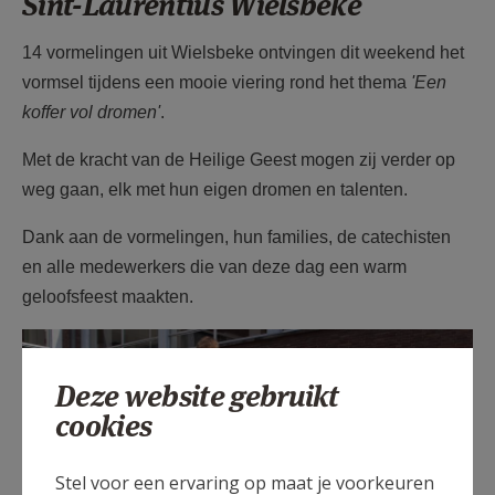
Sint-Laurentius Wielsbeke
14 vormelingen uit Wielsbeke ontvingen dit weekend het
vormsel tijdens een mooie viering rond het thema
'Een
koffer vol dromen'
.
Met de kracht van de Heilige Geest mogen zij verder op
weg gaan, elk met hun eigen dromen en talenten.
Dank aan de vormelingen, hun families, de catechisten
en alle medewerkers die van deze dag een warm
geloofsfeest maakten.
F1213d26 vormsel st.
Laurentius.jpg
Deze website gebruikt
cookies
Stel voor een ervaring op maat je voorkeuren