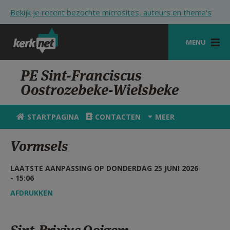
Overslaan en naar de inhoud gaan
Bekijk je recent bezochte microsites, auteurs en thema's
MENU
STARTPAGINA
PE Sint-Franciscus
Oostrozebeke-Wielsbeke
KERK
VIERINGEN
STARTPAGINA
CONTACTEN
MEER
SHOP
Vormsels
ZOEKEN
LAATSTE AANPASSING OP DONDERDAG 25 JUNI 2026
HULP
- 15:06
AFDRUKKEN
STARTPAGINA PORTAAL
MIJN PAROCHIE