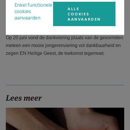
Enkel functionele
ALLE
cookies
COOKIES
aanvaarden
AANVAARDEN
Op 20 juni vond de dankviering plaats van de gevormden
meteen een mooie jongerenviering vol dankbaarheid en
zegen EN Heilige Geest, de toekomst tegemoet.
Lees meer