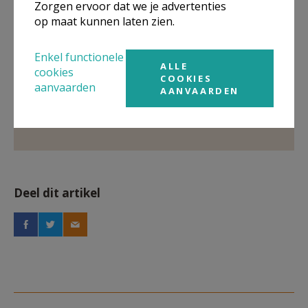
Meer
Zorgen ervoor dat we je advertenties
op maat kunnen laten zien.
Pelgrimeren
Enkel functionele
ALLE
Artikel
cookies
COOKIES
aanvaarden
AANVAARDEN
pelgrimstweedaagse
pelgrimstocht
Deel dit artikel