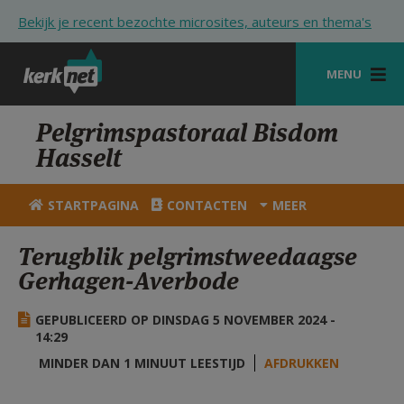
Overslaan en naar de inhoud gaan
Bekijk je recent bezochte microsites, auteurs en thema's
MENU
STARTPAGINA
Pelgrimspastoraal Bisdom
Hasselt
KERK
VIERINGEN
STARTPAGINA
CONTACTEN
MEER
SHOP
Terugblik pelgrimstweedaagse
Gerhagen-Averbode
ZOEKEN
HULP
GEPUBLICEERD OP DINSDAG 5 NOVEMBER 2024 -
14:29
STARTPAGINA PORTAAL
MINDER DAN 1 MINUUT LEESTIJD
AFDRUKKEN
MIJN PAROCHIE