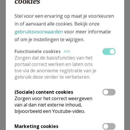
cookies
Stel voor een ervaring op maat je voorkeuren
in of aanvaard alle cookies. Bekijk onze
gebruiksvoorwaarden
voor meer informatie
of om je instellingen te wijzigen.
pelgrimstweedaagse © Bart van Gruisen
Functionele cookies
AAN
Zorgen dat de basisfuncties van het
portaal correct werken en laten ons
toe via de anonieme registratie van je
gebruik deze verder te verbeteren.
(Sociale) content cookies
Zorgen voor het correct weergeven
Gepubliceerd door
van al dan niet externe inhoud,
bijvoorbeeld een Youtube-video.
Pelgrimspastoraal Bisdom Hasselt
Marketing cookies