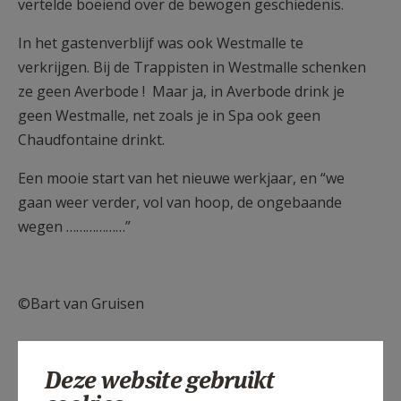
vertelde boeiend over de bewogen geschiedenis.
In het gastenverblijf was ook Westmalle te
verkrijgen. Bij de Trappisten in Westmalle schenken
ze geen Averbode ! Maar ja, in Averbode drink je
geen Westmalle, net zoals je in Spa ook geen
Chaudfontaine drinkt.
Een mooie start van het nieuwe werkjaar, en “we
gaan weer verder, vol van hoop, de ongebaande
wegen ………………”
©Bart van Gruisen
Deze website gebruikt