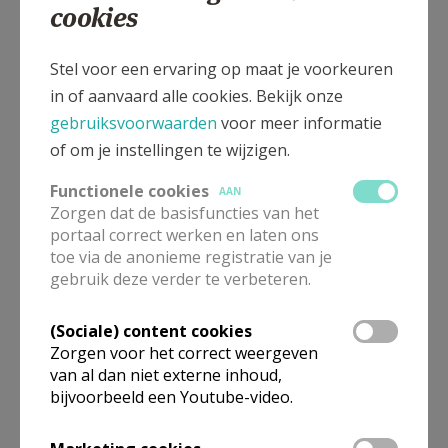
cookies
Meerdaagse tochten en
Stel voor een ervaring op maat je voorkeuren
reizen | Aanbod 2025-2026
in of aanvaard alle cookies. Bekijk onze
gebruiksvoorwaarden
voor meer informatie
of om je instellingen te wijzigen.
Functionele cookies
AAN
Terugblik
Zorgen dat de basisfuncties van het
pelgrimstweedaagse
portaal correct werken en laten ons
Gerhagen-Averbode
toe via de anonieme registratie van je
gebruik deze verder te verbeteren.
(Sociale) content cookies
Zorgen voor het correct weergeven
Terugblik (Bijbelse) sterke
van al dan niet externe inhoud,
vrouwen, toen en nu (2025)
bijvoorbeeld een Youtube-video.