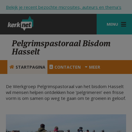
Overslaan en naar de inhoud gaan
Bekijk je recent bezochte microsites, auteurs en thema's
MENU
STARTPAGINA
Pelgrimspastoraal Bisdom
Hasselt
KERK
VIERINGEN
STARTPAGINA
CONTACTEN
MEER
SHOP
De Werkgroep Pelgrimspastoraal van het bisdom Hasselt
ZOEKEN
wil mensen helpen ontdekken hoe ‘pelgrimeren’ een frisse
vorm is om samen op weg te gaan om te groeien in geloof.
HULP
STARTPAGINA PORTAAL
MIJN PAROCHIE