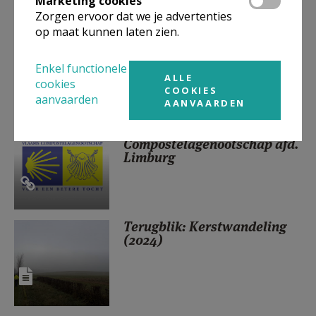
Marketing cookies
Zorgen ervoor dat we je advertenties
op maat kunnen laten zien.
Blog In het voetspoor van
Franciscus (9-20 juni)
Enkel functionele
ALLE
cookies
COOKIES
aanvaarden
AANVAARDEN
Activiteiten Vlaams
Compostelagenootschap afd.
Limburg
Terugblik: Kerstwandeling
(2024)