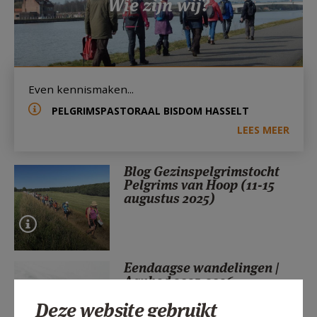
Wie zijn wij?
AANMELDEN OF REGISTREREN
Even kennismaken...
PELGRIMSPASTORAAL BISDOM HASSELT
LEES MEER
Blog Gezinspelgrimstocht
Pelgrims van Hoop (11-15
augustus 2025)
Eendaagse wandelingen |
Aanbod 2025-2026
Deze website gebruikt