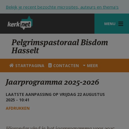
Overslaan en naar de inhoud gaan
Bekijk je recent bezochte microsites, auteurs en thema's
MENU
STARTPAGINA
Pelgrimspastoraal Bisdom
Hasselt
KERK
VIERINGEN
STARTPAGINA
CONTACTEN
MEER
SHOP
Jaarprogramma 2025-2026
ZOEKEN
LAATSTE AANPASSING OP VRIJDAG 22 AUGUSTUS
HULP
2025 - 10:41
AFDRUKKEN
STARTPAGINA PORTAAL
MIJN PAROCHIE
Hieronder vind je het jaarprogramma voor 2025-