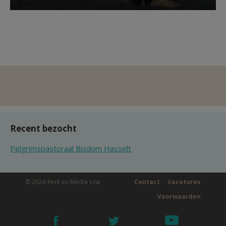
Recent bezocht
Pelgrimspastoraal Bisdom Hasselt
© 2026 Kerk en Media vzw
Contact
Vacatures
Voorwaarden