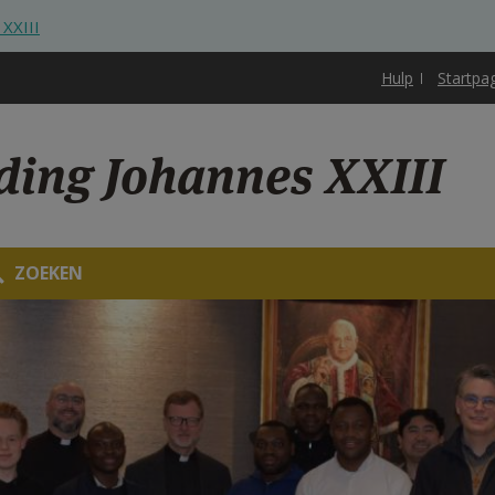
 XXIII
Hulp
Startpa
iding Johannes XXIII
ZOEKEN