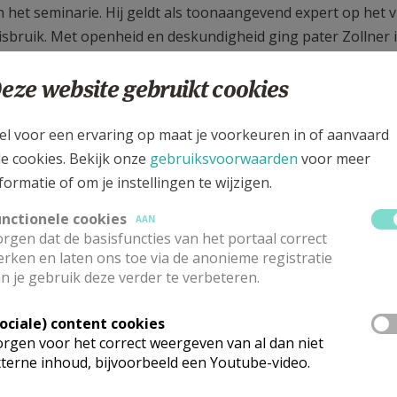
n het seminarie. Hij geldt als toonaangevend expert op het v
sbruik. Met openheid en deskundigheid ging pater Zollner 
, seminarieverantwoordelijken en recent gewijde priesters, 
ng. Een brede waaier aan onderwerpen kwam aan bod: het bel
eze website gebruikt cookies
 de rol van kerkelijk-systemische factoren in geval van misb
g, de specifieke verwachtingen en aandachtspunten voor ee
el voor een ervaring op maat je voorkeuren in of aanvaard
le cookies. Bekijk onze
gebruiksvoorwaarden
voor meer
formatie of om je instellingen te wijzigen.
unctionele cookies
AAN
rgen dat de basisfuncties van het portaal correct
rken en laten ons toe via de anonieme registratie
n je gebruik deze verder te verbeteren.
Sociale) content cookies
rgen voor het correct weergeven van al dan niet
terne inhoud, bijvoorbeeld een Youtube-video.