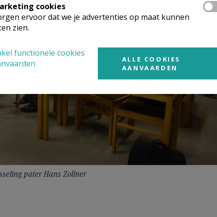
arketing cookies
rgen ervoor dat we je advertenties op maat kunnen
ten zien.
kel functionele cookies
ALLE COOKIES
anvaarden
AANVAARDEN
sseling pater Hans Zollner