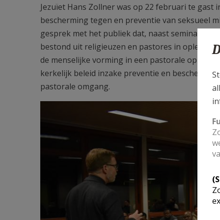
Jezuïet Hans Zollner was op 22 februari te gast i
bescherming tegen en preventie van seksueel mi
gesprek met het publiek dat, naast seminaristen
bestond uit religieuzen en pastores in opleidi
D
de menselijke vorming in een pastorale opleiding,
kerkelijk beleid inzake preventie en beschermin
St
pastorale omgang.
al
in
F
Zo
we
va
(
Zo
ex