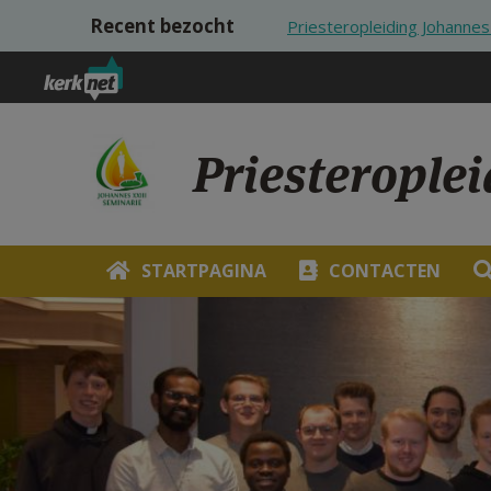
Overslaan en naar de inhoud gaan
Recent bezocht
Priesteropleiding Johannes
Priesterople
STARTPAGINA
CONTACTEN