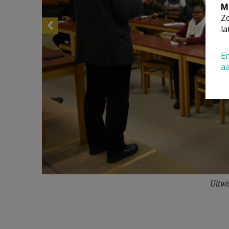
M
Zo
la
En
a
Uitwi