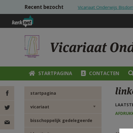
Overslaan en naar de inhoud gaan
Recent bezocht
Vicariaat Onderwijs Bisdo
Vicariaat On
STARTPAGINA
CONTACTEN
lin
startpagina
LAATSTE
vicariaat
DEEL OP
AFDRUK
bisschoppelijk gedelegeerde
FACEBOOK
DEEL OP