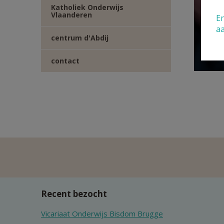
Katholiek Onderwijs
Vlaanderen
En
a
Bero
centrum d'Abdij
Zorg
contact
Recent bezocht
Vicariaat Onderwijs Bisdom Brugge