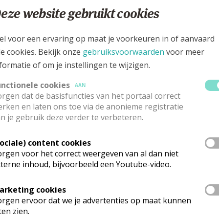
er vind je een aantal verwijzingen naar andere interessa
eze website gebruikt cookies
essante linken
el voor een ervaring op maat je voorkeuren in of aanvaard
et bisdom Brugge
le cookies. Bekijk onze
gebruiksvoorwaarden
voor meer
ekelijkse nieuwsbrief van het bisdom Brugge
formatie of om je instellingen te wijzigen.
amino: de jeugddienst van het bisdom Brugge
unctionele cookies
AAN
rgen dat de basisfuncties van het portaal correct
rken en laten ons toe via de anonieme registratie
n je gebruik deze verder te verbeteren.
Sociale) content cookies
 meer
rgen voor het correct weergeven van al dan niet
terne inhoud, bijvoorbeeld een Youtube-video.
arketing cookies
rgen ervoor dat we je advertenties op maat kunnen
ten zien.