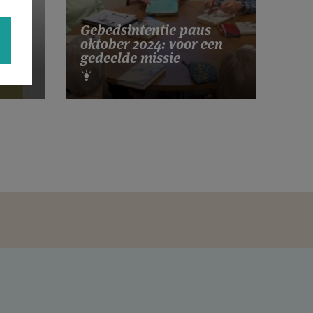
Gebedsintentie paus
ek
oktober 2024: voor een
gedeelde missie