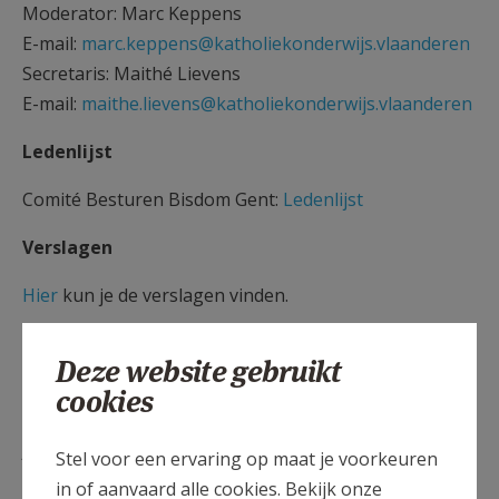
Moderator: Marc Keppens
E-mail:
marc.keppens@katholiekonderwijs.vlaanderen
Secretaris: Maithé Lievens
E-mail:
maithe.lievens@katholiekonderwijs.vlaanderen
Ledenlijst
Comité Besturen Bisdom Gent:
Ledenlijst
Verslagen
Hier
kun je de verslagen vinden.
Deze website gebruikt
cookies
Lees meer
Stel voor een ervaring op maat je voorkeuren
in of aanvaard alle cookies. Bekijk onze