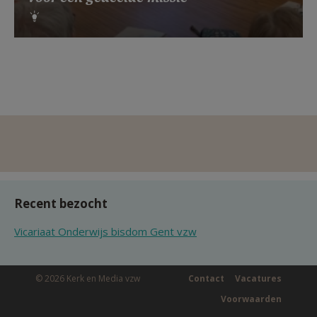
Recent bezocht
Vicariaat Onderwijs bisdom Gent vzw
© 2026 Kerk en Media vzw
Contact
Vacatures
Voorwaarden