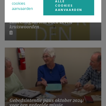
ALLE
cookies
COOKIES
aanvaarden
AANVAARDEN
Lanceringsavond boek Zeven
kruiswoorden
Gebedsintentie paus oktober 2024:
voor een gedeelde missie