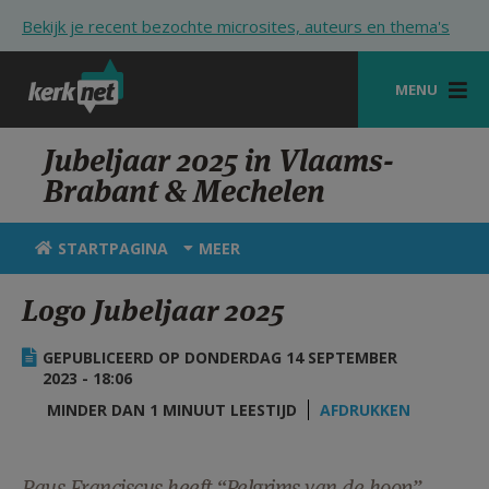
Overslaan en naar de inhoud gaan
Bekijk je recent bezochte microsites, auteurs en thema's
MENU
STARTPAGINA
Jubeljaar 2025 in Vlaams-
Brabant & Mechelen
KERK
VIERINGEN
STARTPAGINA
MEER
SHOP
Logo Jubeljaar 2025
ZOEKEN
GEPUBLICEERD OP DONDERDAG 14 SEPTEMBER
HULP
2023 - 18:06
MINDER DAN 1 MINUUT LEESTIJD
AFDRUKKEN
STARTPAGINA PORTAAL
MIJN PAROCHIE
Paus Franciscus heeft “Pelgrims van de hoop”