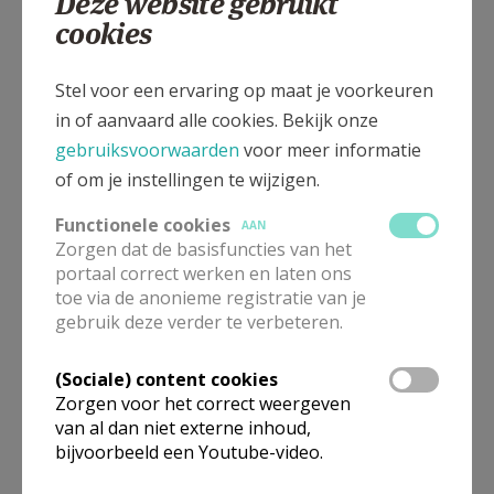
Deze website gebruikt
cookies
Gepubliceerd door
Stel voor een ervaring op maat je voorkeuren
Jubeljaar 2025 in Vlaams-Brabant & Mechelen
in of aanvaard alle cookies. Bekijk onze
gebruiksvoorwaarden
voor meer informatie
Meer
of om je instellingen te wijzigen.
Artikel
Functionele cookies
AAN
Zorgen dat de basisfuncties van het
portaal correct werken en laten ons
toe via de anonieme registratie van je
gebruik deze verder te verbeteren.
Deel dit artikel
(Sociale) content cookies
Zorgen voor het correct weergeven
van al dan niet externe inhoud,
bijvoorbeeld een Youtube-video.