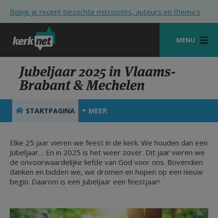
Overslaan en naar de inhoud gaan
Bekijk je recent bezochte microsites, auteurs en thema's
MENU
STARTPAGINA
Jubeljaar 2025 in Vlaams-
Brabant & Mechelen
KERK
VIERINGEN
STARTPAGINA
MEER
SHOP
Elke 25 jaar vieren we feest in de kerk. We houden dan een
ZOEKEN
Jubeljaar… En in 2025 is het weer zover. Dit jaar vieren we
de onvoorwaardelijke liefde van God voor ons. Bovendien
HULP
danken en bidden we, we dromen en hopen op een nieuw
begin. Daarom is een Jubeljaar een feestjaar!
STARTPAGINA PORTAAL
MIJN PAROCHIE