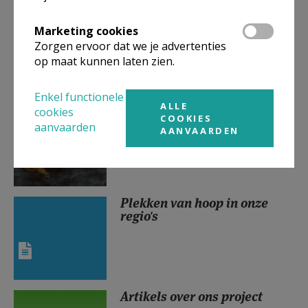
Sacrament van verzoening
Marketing cookies
Zorgen ervoor dat we je advertenties
op maat kunnen laten zien.
Enkel functionele
ALLE
Jom Kipoer, de grote
cookies
COOKIES
verzoendag [podcast]
aanvaarden
AANVAARDEN
Plekken van hoop in onze
regio's
Artikels over ons project