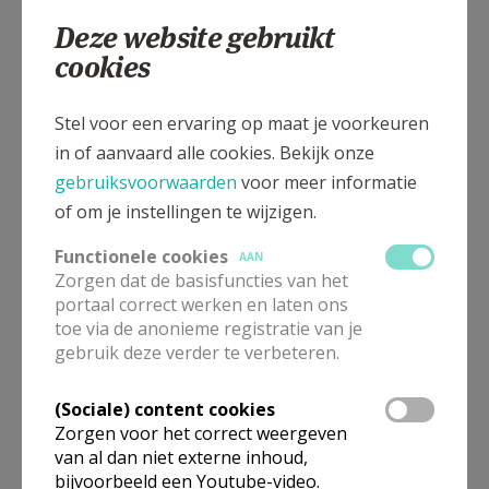
Deze website gebruikt
Bezinningstocht met
cookies
audiobegeleiding
'Verzoening en hoop'
Stel voor een ervaring op maat je voorkeuren
in of aanvaard alle cookies. Bekijk onze
gebruiksvoorwaarden
voor meer informatie
Materiaal Jubeljaar 2025
of om je instellingen te wijzigen.
Functionele cookies
AAN
Zorgen dat de basisfuncties van het
portaal correct werken en laten ons
toe via de anonieme registratie van je
Virtuele pelgrimstocht langs
gebruik deze verder te verbeteren.
de 7 basilieken van Rome
(Sociale) content cookies
Zorgen voor het correct weergeven
van al dan niet externe inhoud,
bijvoorbeeld een Youtube-video.