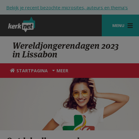
Overslaan en naar de inhoud gaan
Bekijk je recent bezochte microsites, auteurs en thema's
MENU
STARTPAGINA
Wereldjongerendagen 2023
in Lissabon
KERK
VIERINGEN
STARTPAGINA
MEER
SHOP
ZOEKEN
HULP
STARTPAGINA PORTAAL
MIJN PAROCHIE