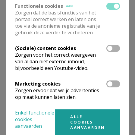
de liefde die Christus
Functionele cookies
AAN
is." - Paus Johannes-
Zorgen dat de basisfuncties van het
portaal correct werken en laten ons
Paulus II
toe via de anonieme registratie van je
gebruik deze verder te verbeteren.
De Wereldjongerendagen zijn een echt
internationaal gebeuren. Sinds 1984 reisde het event
(Sociale) content cookies
de ganse wereld rond. Zo waren ondermeer Buenos
Zorgen voor het correct weergeven
Aires (1987), Toronto (200), Sydney (2008) en
van al dan niet externe inhoud,
bijvoorbeeld een Youtube-video.
Panama-City (2019) al eens gaststad. Maar ook
Europese steden kregen deze eer. In 2023 vinden de
Marketing cookies
Wereldjongerendagen plaats in de Portugese
Zorgen ervoor dat we je advertenties
hoofdstad Lissabon.
op maat kunnen laten zien.
Er valt heel wat te beleven
Enkel functionele
ALLE
cookies
De Wereldjongerendagen zijn een veelvoud aan
COOKIES
aanvaarden
AANVAARDEN
activiteiten zoals op een festival. Gedurende één