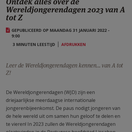
Ontdek alles over de
AANMELDEN OF REGISTREREN
Wereldjongerendagen 2023 van A
tot Z
GEPUBLICEERD OP MAANDAG 31 JANUARI 2022 -
9:00
3 MINUTEN LEESTIJD
AFDRUKKEN
Leer de Wereldjongerendagen kennen... van A tot
Z!
De Wereldjongerendagen (WJD) zijn een
driejaarlijkse meerdaagse internationale
jongerenbijeenkomst. De paus nodigt jongeren van
de hele wereld uit om samen hun geloof te delen en
te vieren! In 2023 zullen de Wereldjongerendagen
plaatsvinden in de Portugese hoofdstad Lissabon