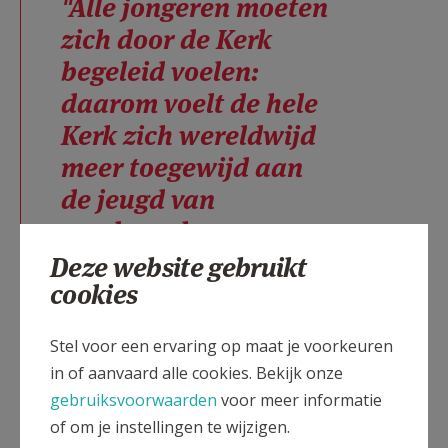
"Alle jongeren moeten
zich door de Kerk
begeleid voelen:
daarom voelt de hele
Kerk zich wereldwijd
meer toegewijd aan
de jeugd van
vandaag, hun zorgen
en verzoeken, hun
Deze website gebruikt
cookies
openheid en hoop, om
te antwoorden aan
Stel voor een ervaring op maat je voorkeuren
hun verlangens, door
in of aanvaard alle cookies. Bekijk onze
de zekerheid door te
gebruiksvoorwaarden
voor meer informatie
geven die Christus is,
of om je instellingen te wijzigen.