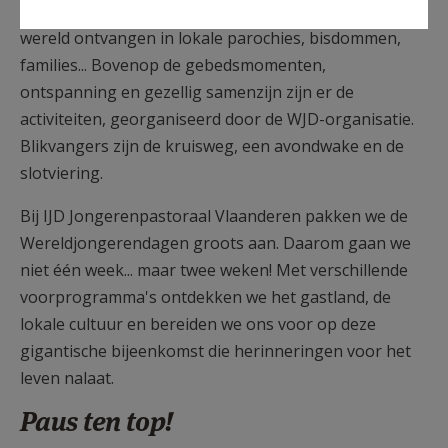
week worden miljoenen jongeren van over de hele
wereld ontvangen in lokale parochies, bisdommen,
families... Bovenop de gebedsmomenten,
ontspanning en gezellig samenzijn zijn er de
activiteiten, georganiseerd door de WJD-organisatie.
Blikvangers zijn de kruisweg, een avondwake en de
slotviering.
Bij IJD Jongerenpastoraal Vlaanderen pakken we de
Wereldjongerendagen groots aan. Daarom gaan we
niet één week... maar twee weken! Met verschillende
voorprogramma's ontdekken we het gastland, de
lokale cultuur en bereiden we ons voor op deze
gigantische bijeenkomst die herinneringen voor het
leven nalaat.
Paus ten top!