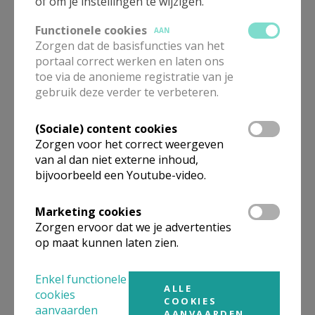
of om je instellingen te wijzigen.
Functionele cookies
AAN
Zorgen dat de basisfuncties van het
portaal correct werken en laten ons
Maria reisde met spoed; het
officiële WJD-thema
toe via de anonieme registratie van je
gebruik deze verder te verbeteren.
(Sociale) content cookies
Zorgen voor het correct weergeven
Themalied WJD: Há pressa
van al dan niet externe inhoud,
no ar
bijvoorbeeld een Youtube-video.
Marketing cookies
Zorgen ervoor dat we je advertenties
op maat kunnen laten zien.
Miljoenen jongeren in één
symbool
Enkel functionele
ALLE
cookies
COOKIES
aanvaarden
AANVAARDEN