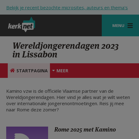
Overslaan en naar de inhoud gaan
Bekijk je recent bezochte microsites, auteurs en thema's
MENU
STARTPAGINA
Wereldjongerendagen 2023
in Lissabon
KERK
VIERINGEN
STARTPAGINA
MEER
SHOP
Kamino vzw is de officiële Vlaamse partner van de
ZOEKEN
Wereldjongerendagen. Hier vind je alles wat je wilt weten
over internationale jongerenontmoetingen. Reis jij mee
HULP
naar Rome deze zomer?
STARTPAGINA PORTAAL
Rome 2025 met Kamino
MIJN PAROCHIE