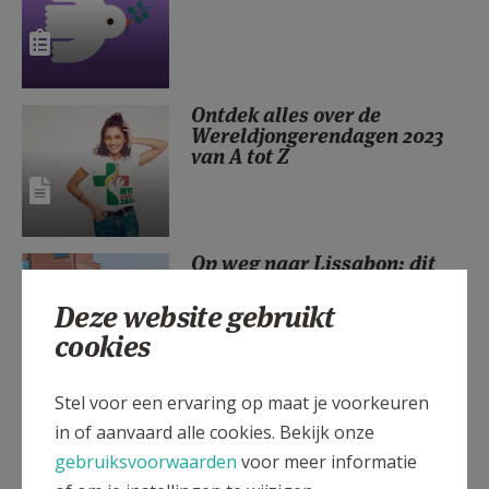
AANMELDEN OF REGISTREREN
Ontdek alles over de
Wereldjongerendagen 2023
van A tot Z
Op weg naar Lissabon: dit
was de WJD-deelnemersdag!
Deze website gebruikt
cookies
Stel voor een ervaring op maat je voorkeuren
God, do you call for real?
in of aanvaard alle cookies. Bekijk onze
gebruiksvoorwaarden
voor meer informatie