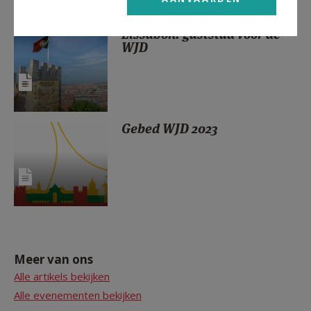
Lissabon: gaststad voor de
WJD
Gebed WJD 2023
Meer van ons
Alle artikels bekijken
Alle evenementen bekijken