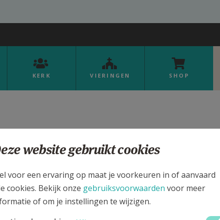
KERK
VIERINGEN
SHOP
eze website gebruikt cookies
Organisaties
el voor een ervaring op maat je voorkeuren in of aanvaard
le cookies. Bekijk onze
gebruiksvoorwaarden
voor meer
an de verschillende microsites actief op Kerknet. Met b
formatie of om je instellingen te wijzigen.
rden zoeken.