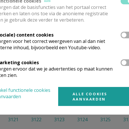
unctionele cookies
AAN
rgen dat de basisfuncties van het portaal correct
rken en laten ons toe via de anonieme registratie
n je gebruik deze verder te verbeteren.
Sociale) content cookies
rgen voor het correct weergeven van al dan niet
Toon meer filters
terne inhoud, bijvoorbeeld een Youtube-video.
arketing cookies
rgen ervoor dat we je advertenties op maat kunnen
ten zien.
Geen artikels gevonden.
kel functionele cookies
ALLE COOKIES
anvaarden
AANVAARDEN
3121
3122
3123
3124
3125
31