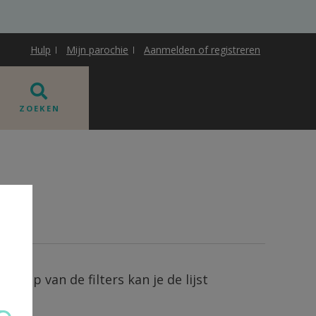
Hulp
Mijn parochie
Aanmelden of registreren
ZOEKEN
ehulp van de filters kan je de lijst