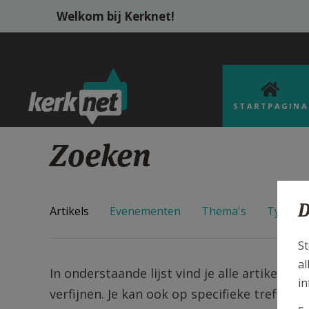
Overslaan en naar de inhoud gaan
Welkom bij Kerknet!
STARTPAGINA
Zoeken
D
Artikels
Evenementen
Thema's
Types
St
al
In onderstaande lijst vind je alle artikels v
in
verfijnen. Je kan ook op specifieke trefwoo