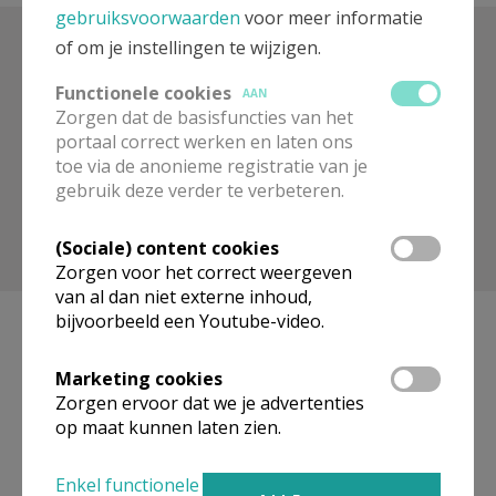
gebruiksvoorwaarden
voor meer informatie
of om je instellingen te wijzigen.
Zoek op trefwoord
Functionele cookies
AAN
Zorgen dat de basisfuncties van het
portaal correct werken en laten ons
toe via de anonieme registratie van je
gebruik deze verder te verbeteren.
(Sociale) content cookies
Toon meer filters
Zorgen voor het correct weergeven
van al dan niet externe inhoud,
bijvoorbeeld een Youtube-video.
Marketing cookies
Geen artikels gevonden.
Zorgen ervoor dat we je advertenties
op maat kunnen laten zien.
Pagina's
Enkel functionele