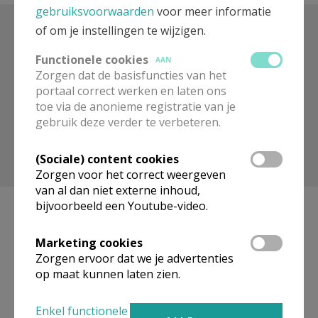
gebruiksvoorwaarden
voor meer informatie
of om je instellingen te wijzigen.
Zoek op trefwoord
Functionele cookies
AAN
Zorgen dat de basisfuncties van het
portaal correct werken en laten ons
toe via de anonieme registratie van je
gebruik deze verder te verbeteren.
(Sociale) content cookies
Toon meer filters
Zorgen voor het correct weergeven
van al dan niet externe inhoud,
bijvoorbeeld een Youtube-video.
Marketing cookies
Geen artikels gevonden.
Zorgen ervoor dat we je advertenties
op maat kunnen laten zien.
Pagina's
Enkel functionele